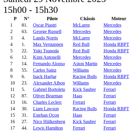
15h00 - 15h30
P
N°
Pilote
Châssis
Moteur
1
81.
Oscar Piastri
McLaren
Mercedes
2
63.
George Russell
Mercedes
Mercedes
3
4.
Lando Norris
McLaren
Mercedes
4
1.
Max Verstappen
Red Bull
Honda RBPT
5
22.
Yuki Tsunoda
Red Bull
Honda RBPT
6
12.
Kimi Antonelli
Mercedes
Mercedes
7
14.
Fernando Alonso
Aston Martin
Mercedes
8
55.
Carlos Sainz
Williams
Mercedes
9
6.
Isack Hadjar
Racing Bulls
Honda RBPT
10
23.
Alexander Albon
Williams
Mercedes
11
5.
Gabriel Bortoleto
Kick Sauber
Ferrari
12
87.
Oliver Bearman
Haas
Ferrari
13
16.
Charles Leclerc
Ferrari
Ferrari
14
30.
Liam Lawson
Racing Bulls
Honda RBPT
15
31.
Esteban Ocon
Haas
Ferrari
16
27.
Nico Hülkenberg
Kick Sauber
Ferrari
17
44.
Lewis Hamilton
Ferrari
Ferrari