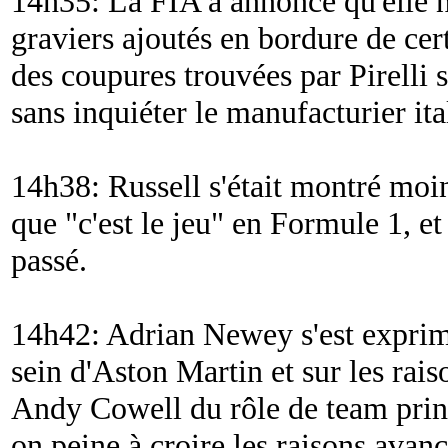
14h35: La FIA a annoncé qu'elle ne
graviers ajoutés en bordure de cert
des coupures trouvées par Pirelli s
sans inquiéter le manufacturier ita
14h38: Russell s'était montré moi
que "
c'est le jeu
" en Formule 1, et 
passé.
14h42: Adrian Newey s'est exprim
sein d'Aston Martin et sur les rais
Andy Cowell du rôle de team princ
on peine à croire les raisons avanc