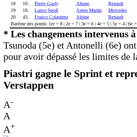
18
10.
Pierre Gasly
Alpine
Renault
19
18.
Lance Stroll
Aston Martin
Mercedes
20
43.
Franco Colapinto
Alpine
Renault
Barème des points: 1er = 8 | 2e = 7 | 3e = 6 | 4e = 5 | 5e = 4 | 6e =
* Les changements intervenus à 
Tsunoda (5e) et Antonelli (6e) ont
pour avoir dépassé les limites de l
Piastri gagne le Sprint et repr
Verstappen
-
A
A
+
A