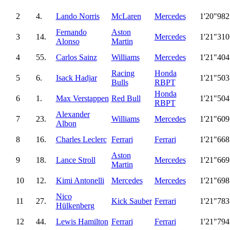
2
4.
Lando Norris
McLaren
Mercedes
1'20"982
Fernando
Aston
3
14.
Mercedes
1'21"310
Alonso
Martin
4
55.
Carlos Sainz
Williams
Mercedes
1'21"404
Racing
Honda
5
6.
Isack Hadjar
1'21"503
Bulls
RBPT
Honda
6
1.
Max Verstappen
Red Bull
1'21"504
RBPT
Alexander
7
23.
Williams
Mercedes
1'21"609
Albon
8
16.
Charles Leclerc
Ferrari
Ferrari
1'21"668
Aston
9
18.
Lance Stroll
Mercedes
1'21"669
Martin
10
12.
Kimi Antonelli
Mercedes
Mercedes
1'21"698
Nico
11
27.
Kick Sauber
Ferrari
1'21"783
Hülkenberg
12
44.
Lewis Hamilton
Ferrari
Ferrari
1'21"794