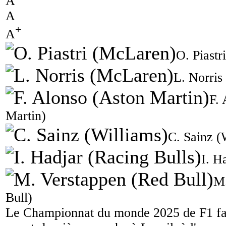
A
A
+
A
O. Piast
L. Norris
F.
Martin)
C. Sainz (
I. H
M.
Bull)
Le Championnat du monde 2025 de F1 fai