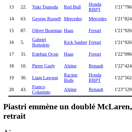
Honda
13
22.
Yuki Tsunoda
Red Bull
1'21"796
RBPT
14
63.
George Russell
Mercedes
Mercedes
1'21"824
15
87.
Oliver Bearman
Haas
Ferrari
1'21"926
Gabriel
16
5.
Kick Sauber
Ferrari
1'21"926
Bortoleto
17
31.
Esteban Ocon
Haas
Ferrari
1'22"096
18
10.
Pierre Gasly
Alpine
Renault
1'22"424
Racing
Honda
19
30.
Liam Lawson
1'22"562
Bulls
RBPT
Franco
20
43.
Alpine
Renault
1'23"529
Colapinto
Piastri emmène un doublé McLaren,
retrait
-