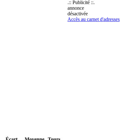
.:: Publicité ::.
annonce
désactivée
Accès au carnet d'adresses
Écart
Moyenne
Tours