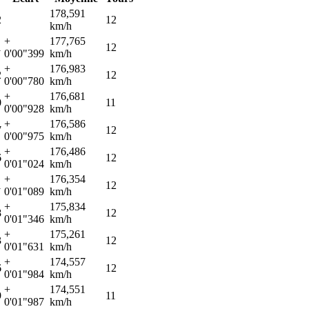
178,591
2
12
km/h
+
177,765
1
12
0'00"399
km/h
+
176,983
2
12
0'00"780
km/h
+
176,681
0
11
0'00"928
km/h
+
176,586
7
12
0'00"975
km/h
+
176,486
6
12
0'01"024
km/h
+
176,354
1
12
0'01"089
km/h
+
175,834
8
12
0'01"346
km/h
+
175,261
3
12
0'01"631
km/h
+
174,557
6
12
0'01"984
km/h
+
174,551
9
11
0'01"987
km/h