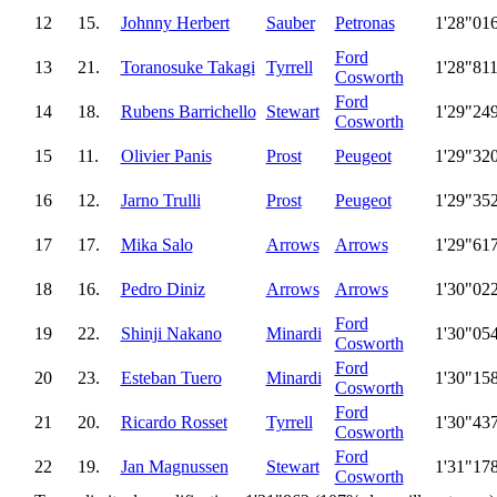
12
15.
Johnny Herbert
Sauber
Petronas
1'28"01
Ford
13
21.
Toranosuke Takagi
Tyrrell
1'28"81
Cosworth
Ford
14
18.
Rubens Barrichello
Stewart
1'29"24
Cosworth
15
11.
Olivier Panis
Prost
Peugeot
1'29"32
16
12.
Jarno Trulli
Prost
Peugeot
1'29"35
17
17.
Mika Salo
Arrows
Arrows
1'29"61
18
16.
Pedro Diniz
Arrows
Arrows
1'30"02
Ford
19
22.
Shinji Nakano
Minardi
1'30"05
Cosworth
Ford
20
23.
Esteban Tuero
Minardi
1'30"15
Cosworth
Ford
21
20.
Ricardo Rosset
Tyrrell
1'30"43
Cosworth
Ford
22
19.
Jan Magnussen
Stewart
1'31"17
Cosworth