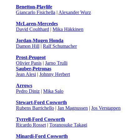
Benetton-Playlife
Giancarlo Fisichella
|
Alexander Wurz
McLaren-Mercedes
David Coulthard
|
Mika Häkkinen
Jordan-Mugen Honda
Damon Hill
|
Ralf Schumacher
Prost-Peugeot
Olivier Panis
|
Jarno Trulli
Sauber-Petronas
Jean Alesi
|
Johnny Herbert
Arrows
Pedro Diniz
|
Mika Salo
Stewart-Ford Cosworth
Rubens Barrichello
|
Jan Magnussen
|
Jos Verstappen
Tyrrell-Ford Cosworth
Ricardo Rosset
|
Toranosuke Takagi
Minardi-Ford Cosworth