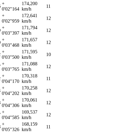
+
174,200
6
11
0'02"164
km/h
+
172,641
1
12
0'02"959
km/h
+
171,794
9
12
0'03"397
km/h
+
171,657
0
12
0'03"468
km/h
+
171,595
2
10
0'03"500
km/h
+
171,088
7
12
0'03"765
km/h
+
170,318
2
11
0'04"170
km/h
+
170,258
4
12
0'04"202
km/h
+
170,061
8
12
0'04"306
km/h
+
169,537
7
12
0'04"585
km/h
+
168,159
8
11
0'05"326
km/h