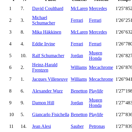
1
7.
David Coulthard
McLaren
Mercedes
1'25"85
Michael
2
3.
Ferrari
Ferrari
1'26"25
Schumacher
3
8.
Mika Häkkinen
McLaren
Mercedes
1'26"63
4
4.
Eddie Irvine
Ferrari
Ferrari
1'26"78
Mugen
5
10.
Ralf Schumacher
Jordan
1'26"82
Honda
Heinz-Harald
6
2.
Williams
Mecachrome
1'26"87
Frentzen
7
1.
Jacques Villeneuve
Williams
Mecachrome
1'26"94
8
6.
Alexander Wurz
Benetton
Playlife
1'27"19
Mugen
9
9.
Damon Hill
Jordan
1'27"48
Honda
10
5.
Giancarlo Fisichella
Benetton
Playlife
1'27"83
11
14.
Jean Alesi
Sauber
Petronas
1'27"83