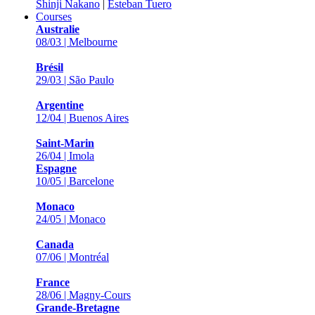
Shinji Nakano
|
Esteban Tuero
Courses
Australie
08/03 | Melbourne
Brésil
29/03 | São Paulo
Argentine
12/04 | Buenos Aires
Saint-Marin
26/04 | Imola
Espagne
10/05 | Barcelone
Monaco
24/05 | Monaco
Canada
07/06 | Montréal
France
28/06 | Magny-Cours
Grande-Bretagne