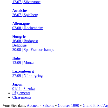
12/07 | Silverstone
Autriche
26/07 | Spielberg
Allemagne
02/08 | Hockenheim
Hongrie
16/08 | Budapest
Belgique
30/08 | Spa-Francorchamps
Italie
13/09 | Monza
Luxembourg
27/09 | Nürburgring
Japon
01/11 | Suzuka
Règlements
Classements
Vous êtes dans:
Accueil
»
Saisons
»
Courses 1998
»
Grand Prix d'Ar