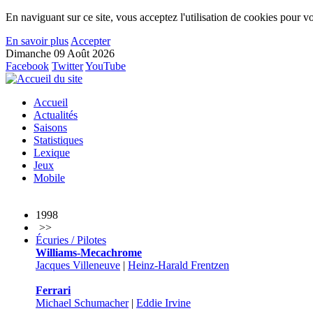
En naviguant sur ce site, vous acceptez l'utilisation de cookies pour vo
En savoir plus
Accepter
Dimanche 09 Août 2026
Facebook
Twitter
YouTube
Accueil
Actualités
Saisons
Statistiques
Lexique
Jeux
Mobile
1998
>>
Écuries / Pilotes
Williams-Mecachrome
Jacques Villeneuve
|
Heinz-Harald Frentzen
Ferrari
Michael Schumacher
|
Eddie Irvine