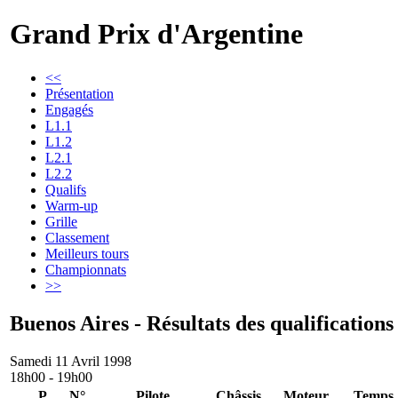
Grand Prix d'Argentine
<<
Présentation
Engagés
L1.1
L1.2
L2.1
L2.2
Qualifs
Warm-up
Grille
Classement
Meilleurs tours
Championnats
>>
Buenos Aires - Résultats des qualifications
Samedi 11 Avril 1998
18h00 - 19h00
P
N°
Pilote
Châssis
Moteur
Temps