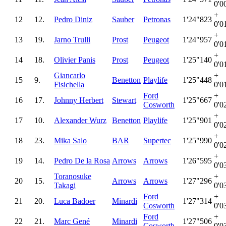
0'0
+
12
12.
Pedro Diniz
Sauber
Petronas
1'24"823
0'0
+
13
19.
Jarno Trulli
Prost
Peugeot
1'24"957
0'0
+
14
18.
Olivier Panis
Prost
Peugeot
1'25"140
0'0
Giancarlo
+
15
9.
Benetton
Playlife
1'25"448
Fisichella
0'0
Ford
+
16
17.
Johnny Herbert
Stewart
1'25"667
Cosworth
0'0
+
17
10.
Alexander Wurz
Benetton
Playlife
1'25"901
0'0
+
18
23.
Mika Salo
BAR
Supertec
1'25"990
0'0
+
19
14.
Pedro De la Rosa
Arrows
Arrows
1'26"595
0'0
Toranosuke
+
20
15.
Arrows
Arrows
1'27"296
Takagi
0'0
Ford
+
21
20.
Luca Badoer
Minardi
1'27"314
Cosworth
0'0
Ford
+
22
21.
Marc Gené
Minardi
1'27"506
Cosworth
0'0