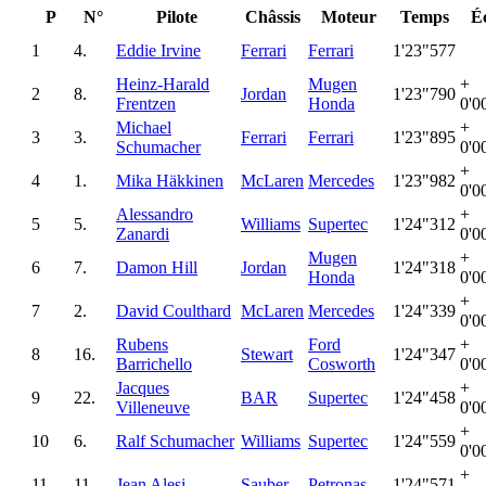
P
N°
Pilote
Châssis
Moteur
Temps
É
1
4.
Eddie Irvine
Ferrari
Ferrari
1'23"577
Heinz-Harald
Mugen
+
2
8.
Jordan
1'23"790
Frentzen
Honda
0'0
Michael
+
3
3.
Ferrari
Ferrari
1'23"895
Schumacher
0'0
+
4
1.
Mika Häkkinen
McLaren
Mercedes
1'23"982
0'0
Alessandro
+
5
5.
Williams
Supertec
1'24"312
Zanardi
0'0
Mugen
+
6
7.
Damon Hill
Jordan
1'24"318
Honda
0'0
+
7
2.
David Coulthard
McLaren
Mercedes
1'24"339
0'0
Rubens
Ford
+
8
16.
Stewart
1'24"347
Barrichello
Cosworth
0'0
Jacques
+
9
22.
BAR
Supertec
1'24"458
Villeneuve
0'0
+
10
6.
Ralf Schumacher
Williams
Supertec
1'24"559
0'0
+
11
11.
Jean Alesi
Sauber
Petronas
1'24"571