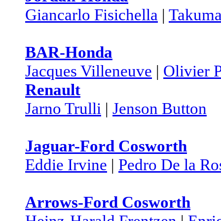
Giancarlo Fisichella
|
Takuma
BAR-Honda
Jacques Villeneuve
|
Olivier 
Renault
Jarno Trulli
|
Jenson Button
Jaguar-Ford Cosworth
Eddie Irvine
|
Pedro De la Ro
Arrows-Ford Cosworth
Heinz-Harald Frentzen
|
Enri