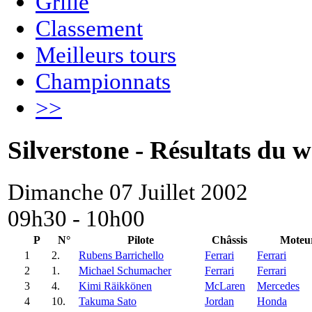
Grille
Classement
Meilleurs tours
Championnats
>>
Silverstone - Résultats du
Dimanche 07 Juillet 2002
09h30 - 10h00
P
N°
Pilote
Châssis
Moteu
1
2.
Rubens Barrichello
Ferrari
Ferrari
2
1.
Michael Schumacher
Ferrari
Ferrari
3
4.
Kimi Räikkönen
McLaren
Mercedes
4
10.
Takuma Sato
Jordan
Honda