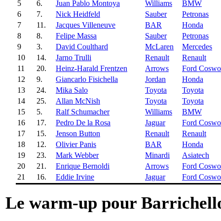
5
6.
Juan Pablo Montoya
Williams
BMW
6
7.
Nick Heidfeld
Sauber
Petronas
7
11.
Jacques Villeneuve
BAR
Honda
8
8.
Felipe Massa
Sauber
Petronas
9
3.
David Coulthard
McLaren
Mercedes
10
14.
Jarno Trulli
Renault
Renault
11
20.
Heinz-Harald Frentzen
Arrows
Ford Coswo
12
9.
Giancarlo Fisichella
Jordan
Honda
13
24.
Mika Salo
Toyota
Toyota
14
25.
Allan McNish
Toyota
Toyota
15
5.
Ralf Schumacher
Williams
BMW
16
17.
Pedro De la Rosa
Jaguar
Ford Coswo
17
15.
Jenson Button
Renault
Renault
18
12.
Olivier Panis
BAR
Honda
19
23.
Mark Webber
Minardi
Asiatech
20
21.
Enrique Bernoldi
Arrows
Ford Coswo
21
16.
Eddie Irvine
Jaguar
Ford Coswo
Le warm-up pour Barrichell