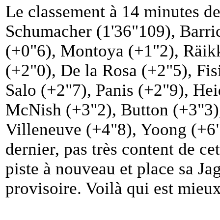
Le classement à 14 minutes de 
Schumacher (1'36"109), Barric
(+0"6), Montoya (+1"2), Räik
(+2"0), De la Rosa (+2"5), Fisi
Salo (+2"7), Panis (+2"9), He
McNish (+3"2), Button (+3"3),
Villeneuve (+4"8), Yoong (+6"
dernier, pas très content de ce
piste à nouveau et place sa Ja
provisoire. Voilà qui est mieux