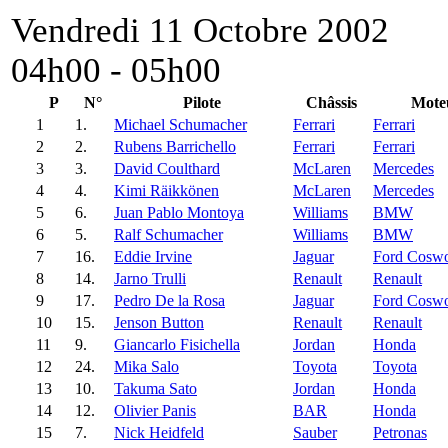
Vendredi 11 Octobre 2002
04h00 - 05h00
P
N°
Pilote
Châssis
Mote
1
1.
Michael Schumacher
Ferrari
Ferrari
2
2.
Rubens Barrichello
Ferrari
Ferrari
3
3.
David Coulthard
McLaren
Mercedes
4
4.
Kimi Räikkönen
McLaren
Mercedes
5
6.
Juan Pablo Montoya
Williams
BMW
6
5.
Ralf Schumacher
Williams
BMW
7
16.
Eddie Irvine
Jaguar
Ford Coswo
8
14.
Jarno Trulli
Renault
Renault
9
17.
Pedro De la Rosa
Jaguar
Ford Coswo
10
15.
Jenson Button
Renault
Renault
11
9.
Giancarlo Fisichella
Jordan
Honda
12
24.
Mika Salo
Toyota
Toyota
13
10.
Takuma Sato
Jordan
Honda
14
12.
Olivier Panis
BAR
Honda
15
7.
Nick Heidfeld
Sauber
Petronas