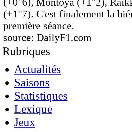
(+0"6), Montoya (+1"2), Räik
(+1"7). C'est finalement la hié
première séance.
source:
DailyF1.com
Rubriques
Actualités
Saisons
Statistiques
Lexique
Jeux