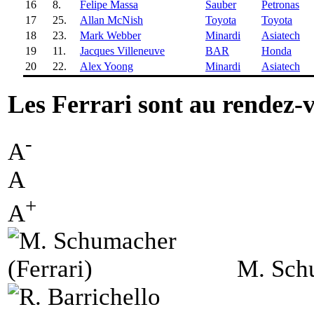
16
8.
Felipe Massa
Sauber
Petronas
17
25.
Allan McNish
Toyota
Toyota
18
23.
Mark Webber
Minardi
Asiatech
19
11.
Jacques Villeneuve
BAR
Honda
20
22.
Alex Yoong
Minardi
Asiatech
Les Ferrari sont au rendez-
-
A
A
+
A
M. Schu