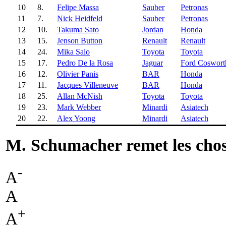
10
8.
Felipe Massa
Sauber
Petronas
11
7.
Nick Heidfeld
Sauber
Petronas
12
10.
Takuma Sato
Jordan
Honda
13
15.
Jenson Button
Renault
Renault
14
24.
Mika Salo
Toyota
Toyota
15
17.
Pedro De la Rosa
Jaguar
Ford Coswort
16
12.
Olivier Panis
BAR
Honda
17
11.
Jacques Villeneuve
BAR
Honda
18
25.
Allan McNish
Toyota
Toyota
19
23.
Mark Webber
Minardi
Asiatech
20
22.
Alex Yoong
Minardi
Asiatech
M. Schumacher remet les chos
-
A
A
+
A