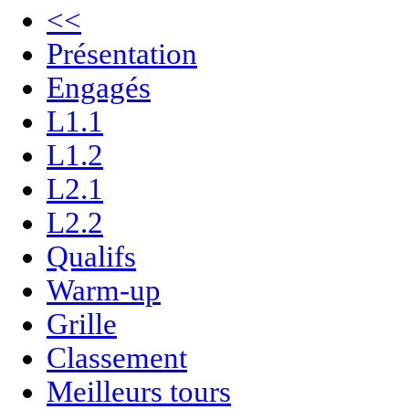
<<
Présentation
Engagés
L1.1
L1.2
L2.1
L2.2
Qualifs
Warm-up
Grille
Classement
Meilleurs tours