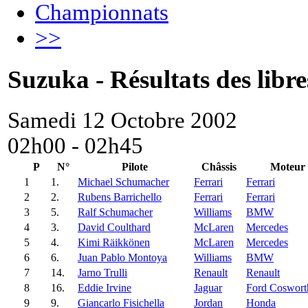
Championnats
>>
Suzuka - Résultats des libre
Samedi 12 Octobre 2002
02h00 - 02h45
P
N°
Pilote
Châssis
Moteur
1
1.
Michael Schumacher
Ferrari
Ferrari
2
2.
Rubens Barrichello
Ferrari
Ferrari
3
5.
Ralf Schumacher
Williams
BMW
4
3.
David Coulthard
McLaren
Mercedes
5
4.
Kimi Räikkönen
McLaren
Mercedes
6
6.
Juan Pablo Montoya
Williams
BMW
7
14.
Jarno Trulli
Renault
Renault
8
16.
Eddie Irvine
Jaguar
Ford Coswort
9
9.
Giancarlo Fisichella
Jordan
Honda