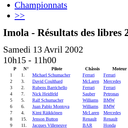
Championnats
>>
Imola - Résultats des libres 
Samedi 13 Avril 2002
10h15 - 11h00
P
N°
Pilote
Châssis
Moteur
1
1.
Michael Schumacher
Ferrari
Ferrari
2
3.
David Coulthard
McLaren
Mercedes
3
2.
Rubens Barrichello
Ferrari
Ferrari
4
7.
Nick Heidfeld
Sauber
Petronas
5
5.
Ralf Schumacher
Williams
BMW
6
6.
Juan Pablo Montoya
Williams
BMW
7
4.
Kimi Räikkönen
McLaren
Mercedes
8
15.
Jenson Button
Renault
Renault
9
11.
Jacques Villeneuve
BAR
Honda