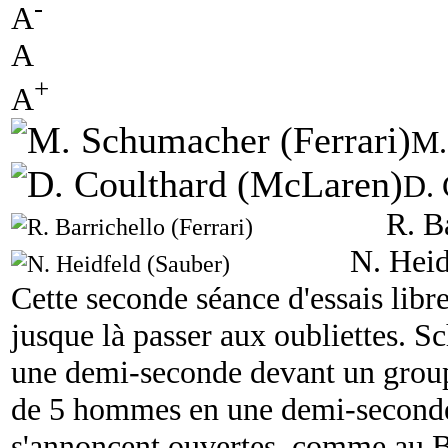
-
A
A
+
A
M.
D. 
R. B
N. Heid
Cette seconde séance d'essais libre
jusque là passer aux oubliettes. S
une demi-seconde devant un grou
de 5 hommes en une demi-seconde.
s'annoncent ouvertes, comme au B