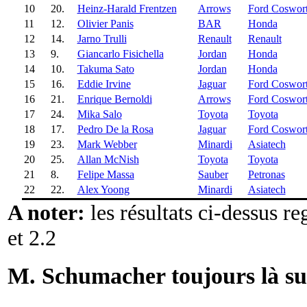
10
20.
Heinz-Harald Frentzen
Arrows
Ford Coswor
11
12.
Olivier Panis
BAR
Honda
12
14.
Jarno Trulli
Renault
Renault
13
9.
Giancarlo Fisichella
Jordan
Honda
14
10.
Takuma Sato
Jordan
Honda
15
16.
Eddie Irvine
Jaguar
Ford Coswor
16
21.
Enrique Bernoldi
Arrows
Ford Coswor
17
24.
Mika Salo
Toyota
Toyota
18
17.
Pedro De la Rosa
Jaguar
Ford Coswor
19
23.
Mark Webber
Minardi
Asiatech
20
25.
Allan McNish
Toyota
Toyota
21
8.
Felipe Massa
Sauber
Petronas
22
22.
Alex Yoong
Minardi
Asiatech
A noter:
les résultats ci-dessus r
et 2.2
M. Schumacher toujours là sur