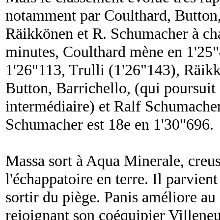
notamment par Coulthard, Button,
Räikkönen et R. Schumacher à cha
minutes, Coulthard mène en 1'25
1'26"113, Trulli (1'26"143), Räik
Button, Barrichello, (qui poursuit 
intermédiaire) et Ralf Schumache
Schumacher est 18e en 1'30"696.
Massa sort à Aqua Minerale, creusa
l'échappatoire en terre. Il parvien
sortir du piège. Panis améliore au
rejoignant son coéquipier Villene