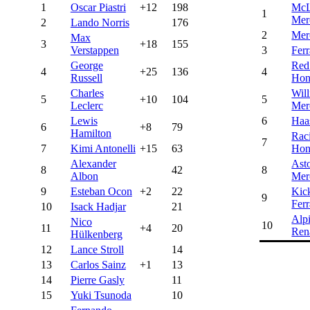
1
Oscar Piastri
+12
198
McL
1
Mer
2
Lando Norris
176
2
Mer
Max
3
+18
155
Verstappen
3
Ferr
George
Red
4
+25
136
4
Russell
Hon
Charles
Wil
5
+10
104
5
Leclerc
Mer
Lewis
6
Haa
6
+8
79
Hamilton
Rac
7
7
Kimi Antonelli
+15
63
Hon
Alexander
Ast
8
42
8
Albon
Mer
9
Esteban Ocon
+2
22
Kic
9
Ferr
10
Isack Hadjar
21
Alp
Nico
10
11
+4
20
Ren
Hülkenberg
12
Lance Stroll
14
13
Carlos Sainz
+1
13
14
Pierre Gasly
11
15
Yuki Tsunoda
10