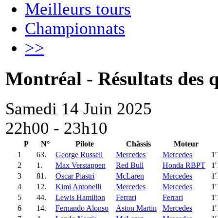
Meilleurs tours
Championnats
>>
Montréal - Résultats des q
Samedi 14 Juin 2025
22h00 - 23h10
P
N°
Pilote
Châssis
Moteur
1
63.
George Russell
Mercedes
Mercedes
1
2
1.
Max Verstappen
Red Bull
Honda RBPT
1
3
81.
Oscar Piastri
McLaren
Mercedes
1
4
12.
Kimi Antonelli
Mercedes
Mercedes
1
5
44.
Lewis Hamilton
Ferrari
Ferrari
1
6
14.
Fernando Alonso
Aston Martin
Mercedes
1