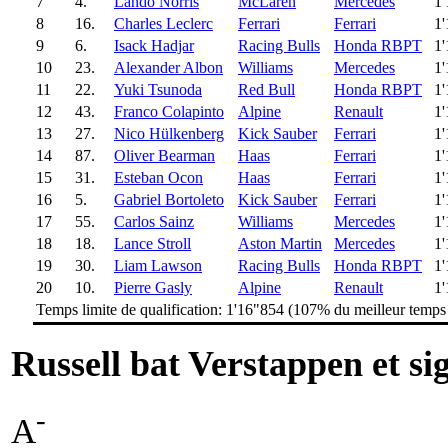
7
4.
Lando Norris
McLaren
Mercedes
1
8
16.
Charles Leclerc
Ferrari
Ferrari
1
9
6.
Isack Hadjar
Racing Bulls
Honda RBPT
1
10
23.
Alexander Albon
Williams
Mercedes
1
11
22.
Yuki Tsunoda
Red Bull
Honda RBPT
1
12
43.
Franco Colapinto
Alpine
Renault
1
13
27.
Nico Hülkenberg
Kick Sauber
Ferrari
1
14
87.
Oliver Bearman
Haas
Ferrari
1
15
31.
Esteban Ocon
Haas
Ferrari
1
16
5.
Gabriel Bortoleto
Kick Sauber
Ferrari
1
17
55.
Carlos Sainz
Williams
Mercedes
1
18
18.
Lance Stroll
Aston Martin
Mercedes
1
19
30.
Liam Lawson
Racing Bulls
Honda RBPT
1
20
10.
Pierre Gasly
Alpine
Renault
1
Temps limite de qualification: 1'16"854 (107% du meilleur temp
Russell bat Verstappen et sig
-
A