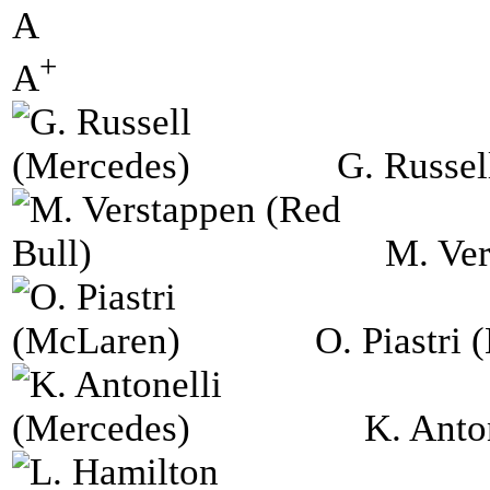
A
+
A
G. Russel
M. Ver
O. Piastri
K. Anto