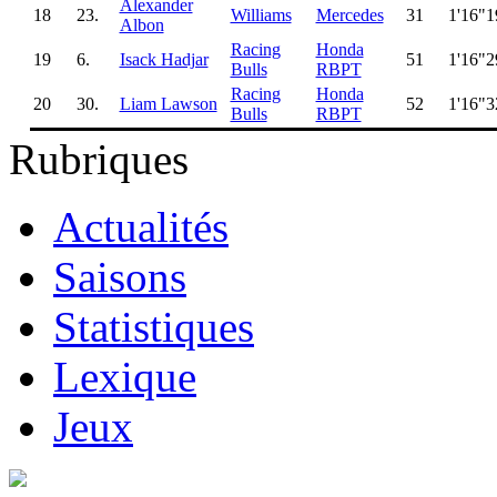
Alexander
18
23.
Williams
Mercedes
31
1'16"1
Albon
Racing
Honda
19
6.
Isack Hadjar
51
1'16"2
Bulls
RBPT
Racing
Honda
20
30.
Liam Lawson
52
1'16"3
Bulls
RBPT
Rubriques
Actualités
Saisons
Statistiques
Lexique
Jeux