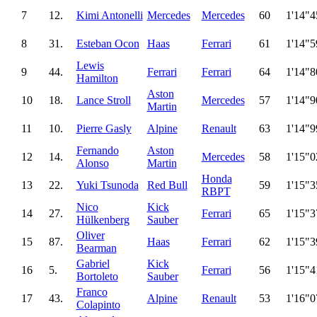
7
12.
Kimi Antonelli
Mercedes
Mercedes
60
1'14"4
8
31.
Esteban Ocon
Haas
Ferrari
61
1'14"5
Lewis
9
44.
Ferrari
Ferrari
64
1'14"8
Hamilton
Aston
10
18.
Lance Stroll
Mercedes
57
1'14"9
Martin
11
10.
Pierre Gasly
Alpine
Renault
63
1'14"9
Fernando
Aston
12
14.
Mercedes
58
1'15"0
Alonso
Martin
Honda
13
22.
Yuki Tsunoda
Red Bull
59
1'15"3
RBPT
Nico
Kick
14
27.
Ferrari
65
1'15"3
Hülkenberg
Sauber
Oliver
15
87.
Haas
Ferrari
62
1'15"3
Bearman
Gabriel
Kick
16
5.
Ferrari
56
1'15"4
Bortoleto
Sauber
Franco
17
43.
Alpine
Renault
53
1'16"0
Colapinto