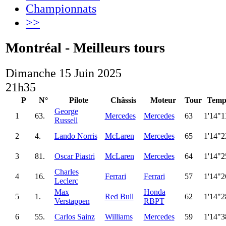
Championnats
>>
Montréal - Meilleurs tours
Dimanche 15 Juin 2025
21h35
P
N°
Pilote
Châssis
Moteur
Tour
Temp
George
1
63.
Mercedes
Mercedes
63
1'14"1
Russell
2
4.
Lando Norris
McLaren
Mercedes
65
1'14"2
3
81.
Oscar Piastri
McLaren
Mercedes
64
1'14"2
Charles
4
16.
Ferrari
Ferrari
57
1'14"2
Leclerc
Max
Honda
5
1.
Red Bull
62
1'14"2
Verstappen
RBPT
6
55.
Carlos Sainz
Williams
Mercedes
59
1'14"3