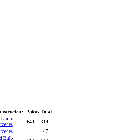
nstructeur
Points
Total
Laren
-
+40
319
rcedes
rcedes
147
d Bull
-