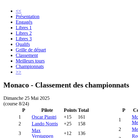
<<
Présentation
Engagés
Libres 1
Libres 2
Libres 3
Qualifs
Grille de départ
Classement
Meilleurs tours
Championnats
>>
Monaco - Classement des championnats
Dimanche 25 Mai 2025
(course 8/24)
P
Pilote
Points
Total
P
Co
1
Oscar Piastri
+15
161
Mc
1
Me
2
Lando Norris
+25
158
2
Me
Max
3
+12
136
Verstappen
Re