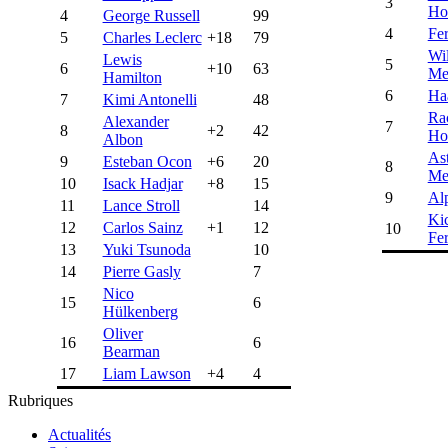
3
Ho
4
George Russell
99
4
Fer
5
Charles Leclerc
+18
79
Wi
Lewis
5
6
+10
63
Me
Hamilton
6
Ha
7
Kimi Antonelli
48
Ra
Alexander
7
8
+2
42
Ho
Albon
As
9
Esteban Ocon
+6
20
8
Me
10
Isack Hadjar
+8
15
9
Al
11
Lance Stroll
14
Ki
12
Carlos Sainz
+1
12
10
Fer
13
Yuki Tsunoda
10
14
Pierre Gasly
7
Nico
15
6
Hülkenberg
Oliver
16
6
Bearman
17
Liam Lawson
+4
4
Rubriques
Actualités