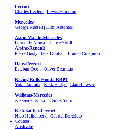
Ferrari
Charles Leclerc
|
Lewis Hamilton
Mercedes
George Russell
|
Kimi Antonelli
Aston Martin-Mercedes
Fernando Alonso
|
Lance Stroll
Alpine-Renault
Pierre Gasly
|
Jack Doohan
|
Franco Colapinto
Haas-Ferrari
Esteban Ocon
|
Oliver Bearman
Racing Bulls-Honda RBPT
Yuki Tsunoda
|
Isack Hadjar
|
Liam Lawson
Williams-Mercedes
Alexander Albon
|
Carlos Sainz
Kick Sauber-Ferrari
Nico Hülkenberg
|
Gabriel Bortoleto
Courses
Australie