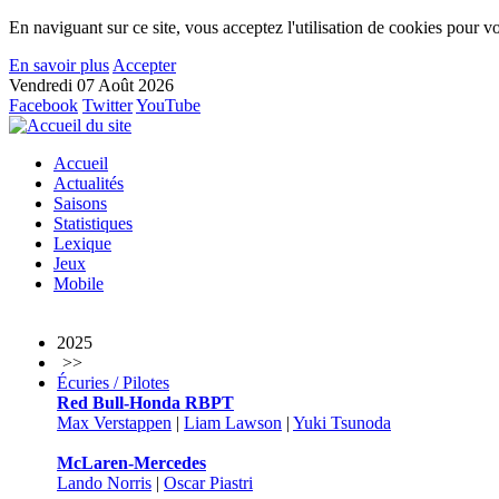
En naviguant sur ce site, vous acceptez l'utilisation de cookies pour vo
En savoir plus
Accepter
Vendredi 07 Août 2026
Facebook
Twitter
YouTube
Accueil
Actualités
Saisons
Statistiques
Lexique
Jeux
Mobile
2025
>>
Écuries / Pilotes
Red Bull-Honda RBPT
Max Verstappen
|
Liam Lawson
|
Yuki Tsunoda
McLaren-Mercedes
Lando Norris
|
Oscar Piastri