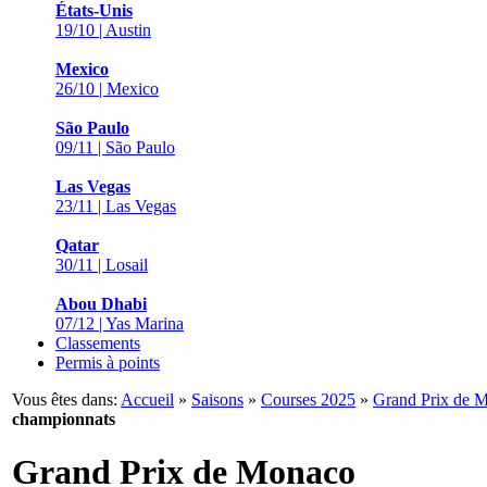
États-Unis
19/10 | Austin
Mexico
26/10 | Mexico
São Paulo
09/11 | São Paulo
Las Vegas
23/11 | Las Vegas
Qatar
30/11 | Losail
Abou Dhabi
07/12 | Yas Marina
Classements
Permis à points
Vous êtes dans:
Accueil
»
Saisons
»
Courses 2025
»
Grand Prix de 
championnats
Grand Prix de Monaco