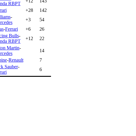
+12
143
nda RBPT
rari
+28
142
lliams
-
+3
54
rcedes
as
-
Ferrari
+6
26
cing Bulls
-
+12
22
nda RBPT
ton Martin
-
14
rcedes
pine
-
Renault
7
ck Sauber
-
6
rari