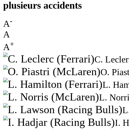
plusieurs accidents
-
A
A
+
A
C. Lecler
O. Pias
L. Hami
L. Norr
L
I. 