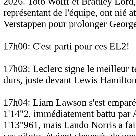
2026. Toto Wolff et Bradley Lord,
représentant de l'équipe, ont nié 
Verstappen pour prolonger George
17h00: C'est parti pour ces EL2!
17h03: Leclerc signe le meilleur 
durs, juste devant Lewis Hamilton
17h04: Liam Lawson s'est emparé
1'14"2, immédiatement battu par 
1'13"961, mais Lando Norris a fa
ces pilotes étaient chaussés de p