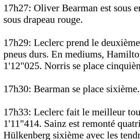
17h27: Oliver Bearman est sous 
sous drapeau rouge.
17h29: Leclerc prend le deuxième
pneus durs. En mediums, Hamilton
1'12"025. Norris se place cinquiè
17h30: Bearman se place sixième.
17h33: Leclerc fait le meilleur to
1'11"414. Sainz est remonté quat
Hülkenberg sixième avec les tendr