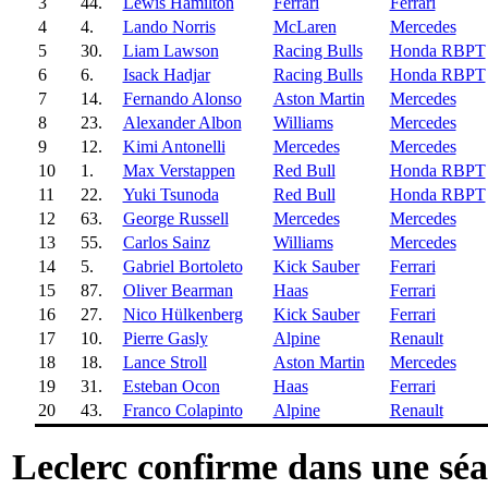
3
44.
Lewis Hamilton
Ferrari
Ferrari
4
4.
Lando Norris
McLaren
Mercedes
5
30.
Liam Lawson
Racing Bulls
Honda RBPT
6
6.
Isack Hadjar
Racing Bulls
Honda RBPT
7
14.
Fernando Alonso
Aston Martin
Mercedes
8
23.
Alexander Albon
Williams
Mercedes
9
12.
Kimi Antonelli
Mercedes
Mercedes
10
1.
Max Verstappen
Red Bull
Honda RBPT
11
22.
Yuki Tsunoda
Red Bull
Honda RBPT
12
63.
George Russell
Mercedes
Mercedes
13
55.
Carlos Sainz
Williams
Mercedes
14
5.
Gabriel Bortoleto
Kick Sauber
Ferrari
15
87.
Oliver Bearman
Haas
Ferrari
16
27.
Nico Hülkenberg
Kick Sauber
Ferrari
17
10.
Pierre Gasly
Alpine
Renault
18
18.
Lance Stroll
Aston Martin
Mercedes
19
31.
Esteban Ocon
Haas
Ferrari
20
43.
Franco Colapinto
Alpine
Renault
Leclerc confirme dans une sé