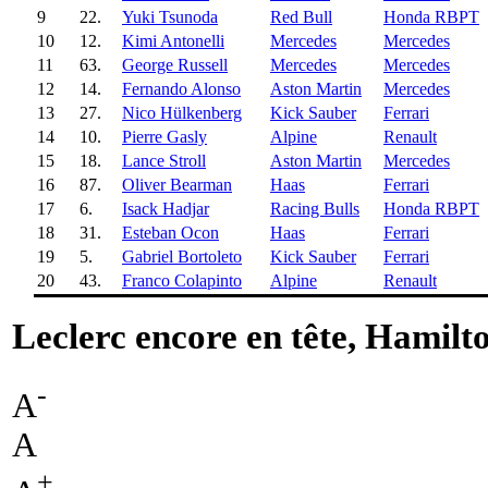
9
22.
Yuki Tsunoda
Red Bull
Honda RBPT
10
12.
Kimi Antonelli
Mercedes
Mercedes
11
63.
George Russell
Mercedes
Mercedes
12
14.
Fernando Alonso
Aston Martin
Mercedes
13
27.
Nico Hülkenberg
Kick Sauber
Ferrari
14
10.
Pierre Gasly
Alpine
Renault
15
18.
Lance Stroll
Aston Martin
Mercedes
16
87.
Oliver Bearman
Haas
Ferrari
17
6.
Isack Hadjar
Racing Bulls
Honda RBPT
18
31.
Esteban Ocon
Haas
Ferrari
19
5.
Gabriel Bortoleto
Kick Sauber
Ferrari
20
43.
Franco Colapinto
Alpine
Renault
Leclerc encore en tête, Hamilto
-
A
A
+