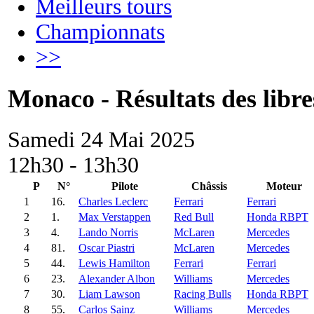
Meilleurs tours
Championnats
>>
Monaco - Résultats des libre
Samedi 24 Mai 2025
12h30 - 13h30
P
N°
Pilote
Châssis
Moteur
1
16.
Charles Leclerc
Ferrari
Ferrari
2
1.
Max Verstappen
Red Bull
Honda RBPT
3
4.
Lando Norris
McLaren
Mercedes
4
81.
Oscar Piastri
McLaren
Mercedes
5
44.
Lewis Hamilton
Ferrari
Ferrari
6
23.
Alexander Albon
Williams
Mercedes
7
30.
Liam Lawson
Racing Bulls
Honda RBPT
8
55.
Carlos Sainz
Williams
Mercedes