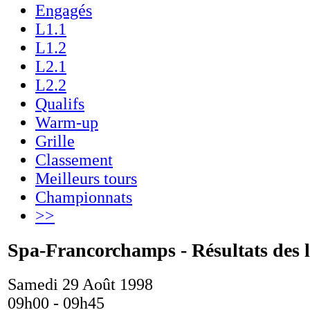
Engagés
L1.1
L1.2
L2.1
L2.2
Qualifs
Warm-up
Grille
Classement
Meilleurs tours
Championnats
>>
Spa-Francorchamps - Résultats des l
Samedi 29 Août 1998
09h00 - 09h45