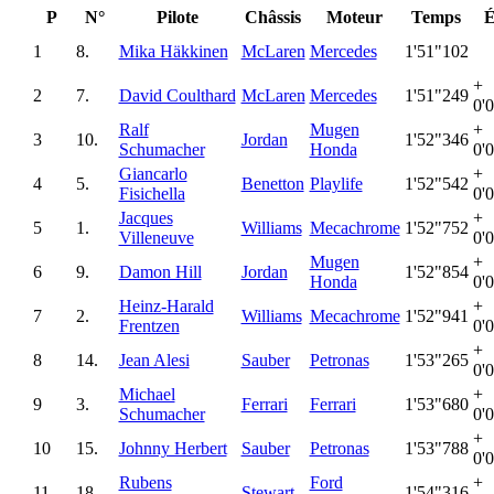
P
N°
Pilote
Châssis
Moteur
Temps
É
1
8.
Mika Häkkinen
McLaren
Mercedes
1'51"102
+
2
7.
David Coulthard
McLaren
Mercedes
1'51"249
0'
Ralf
Mugen
+
3
10.
Jordan
1'52"346
Schumacher
Honda
0'
Giancarlo
+
4
5.
Benetton
Playlife
1'52"542
Fisichella
0'
Jacques
+
5
1.
Williams
Mecachrome
1'52"752
Villeneuve
0'
Mugen
+
6
9.
Damon Hill
Jordan
1'52"854
Honda
0'
Heinz-Harald
+
7
2.
Williams
Mecachrome
1'52"941
Frentzen
0'
+
8
14.
Jean Alesi
Sauber
Petronas
1'53"265
0'
Michael
+
9
3.
Ferrari
Ferrari
1'53"680
Schumacher
0'
+
10
15.
Johnny Herbert
Sauber
Petronas
1'53"788
0'
Rubens
Ford
+
11
18.
Stewart
1'54"316