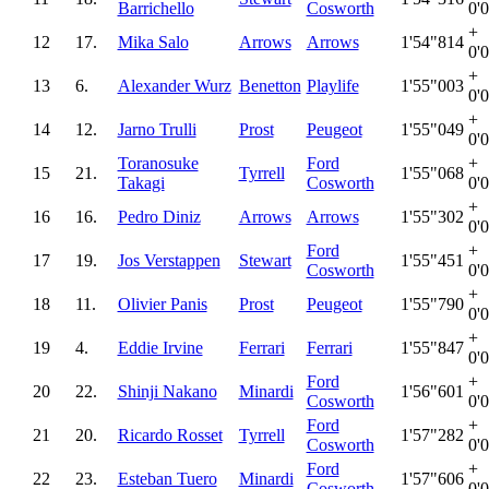
Barrichello
Cosworth
0'
+
12
17.
Mika Salo
Arrows
Arrows
1'54"814
0'
+
13
6.
Alexander Wurz
Benetton
Playlife
1'55"003
0'
+
14
12.
Jarno Trulli
Prost
Peugeot
1'55"049
0'
Toranosuke
Ford
+
15
21.
Tyrrell
1'55"068
Takagi
Cosworth
0'
+
16
16.
Pedro Diniz
Arrows
Arrows
1'55"302
0'
Ford
+
17
19.
Jos Verstappen
Stewart
1'55"451
Cosworth
0'
+
18
11.
Olivier Panis
Prost
Peugeot
1'55"790
0'
+
19
4.
Eddie Irvine
Ferrari
Ferrari
1'55"847
0'
Ford
+
20
22.
Shinji Nakano
Minardi
1'56"601
Cosworth
0'
Ford
+
21
20.
Ricardo Rosset
Tyrrell
1'57"282
Cosworth
0'
Ford
+
22
23.
Esteban Tuero
Minardi
1'57"606
Cosworth
0'