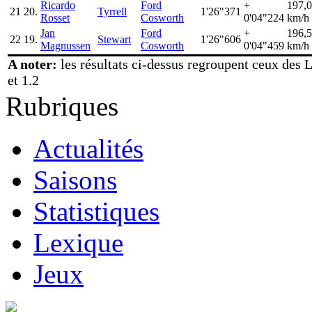
Ricardo
Ford
+
197,
21
20.
Tyrrell
1'26"371
Rosset
Cosworth
0'04"224
km/h
Jan
Ford
+
196,
22
19.
Stewart
1'26"606
Magnussen
Cosworth
0'04"459
km/h
A noter:
les résultats ci-dessus regroupent ceux des L
et 1.2
Rubriques
Actualités
Saisons
Statistiques
Lexique
Jeux