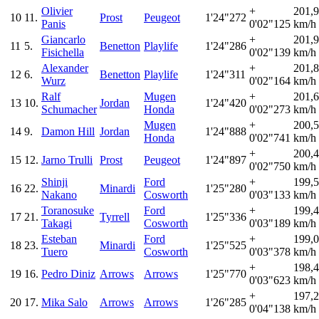
Olivier
+
201,
10
11.
Prost
Peugeot
1'24"272
Panis
0'02"125
km/h
Giancarlo
+
201,
11
5.
Benetton
Playlife
1'24"286
Fisichella
0'02"139
km/h
Alexander
+
201,
12
6.
Benetton
Playlife
1'24"311
Wurz
0'02"164
km/h
Ralf
Mugen
+
201,
13
10.
Jordan
1'24"420
Schumacher
Honda
0'02"273
km/h
Mugen
+
200,
14
9.
Damon Hill
Jordan
1'24"888
Honda
0'02"741
km/h
+
200,
15
12.
Jarno Trulli
Prost
Peugeot
1'24"897
0'02"750
km/h
Shinji
Ford
+
199,
16
22.
Minardi
1'25"280
Nakano
Cosworth
0'03"133
km/h
Toranosuke
Ford
+
199,
17
21.
Tyrrell
1'25"336
Takagi
Cosworth
0'03"189
km/h
Esteban
Ford
+
199,
18
23.
Minardi
1'25"525
Tuero
Cosworth
0'03"378
km/h
+
198,
19
16.
Pedro Diniz
Arrows
Arrows
1'25"770
0'03"623
km/h
+
197,
20
17.
Mika Salo
Arrows
Arrows
1'26"285
0'04"138
km/h