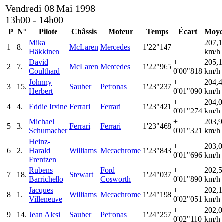
Vendredi 08 Mai 1998
13h00 - 14h00
P
N°
Pilote
Châssis
Moteur
Temps
Écart
Moye
Mika
207,
1
8.
McLaren
Mercedes
1'22"147
Häkkinen
km/h
David
+
205,
2
7.
McLaren
Mercedes
1'22"965
Coulthard
0'00"818
km/h
Johnny
+
204,
3
15.
Sauber
Petronas
1'23"237
Herbert
0'01"090
km/h
+
204,
4
4.
Eddie Irvine
Ferrari
Ferrari
1'23"421
0'01"274
km/h
Michael
+
203,
5
3.
Ferrari
Ferrari
1'23"468
Schumacher
0'01"321
km/h
Heinz-
+
203,
6
2.
Harald
Williams
Mecachrome
1'23"843
0'01"696
km/h
Frentzen
Rubens
Ford
+
202,
7
18.
Stewart
1'24"037
Barrichello
Cosworth
0'01"890
km/h
Jacques
+
202,
8
1.
Williams
Mecachrome
1'24"198
Villeneuve
0'02"051
km/h
+
202,
9
14.
Jean Alesi
Sauber
Petronas
1'24"257
0'02"110
km/h