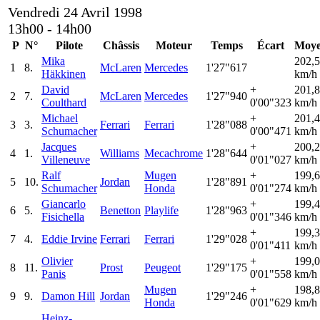
Vendredi 24 Avril 1998
13h00 - 14h00
P
N°
Pilote
Châssis
Moteur
Temps
Écart
Moye
Mika
202,
1
8.
McLaren
Mercedes
1'27"617
Häkkinen
km/h
David
+
201,
2
7.
McLaren
Mercedes
1'27"940
Coulthard
0'00"323
km/h
Michael
+
201,
3
3.
Ferrari
Ferrari
1'28"088
Schumacher
0'00"471
km/h
Jacques
+
200,
4
1.
Williams
Mecachrome
1'28"644
Villeneuve
0'01"027
km/h
Ralf
Mugen
+
199,
5
10.
Jordan
1'28"891
Schumacher
Honda
0'01"274
km/h
Giancarlo
+
199,
6
5.
Benetton
Playlife
1'28"963
Fisichella
0'01"346
km/h
+
199,
7
4.
Eddie Irvine
Ferrari
Ferrari
1'29"028
0'01"411
km/h
Olivier
+
199,
8
11.
Prost
Peugeot
1'29"175
Panis
0'01"558
km/h
Mugen
+
198,
9
9.
Damon Hill
Jordan
1'29"246
Honda
0'01"629
km/h
Heinz-