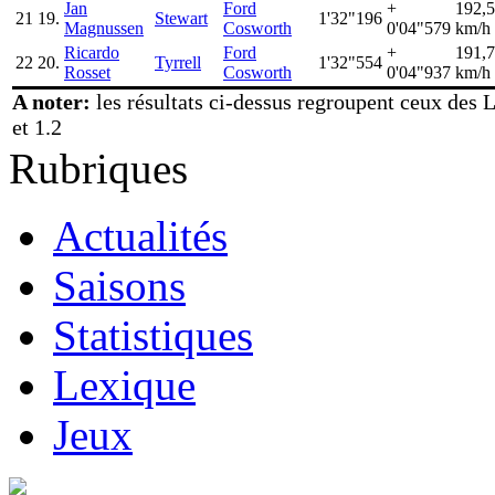
Jan
Ford
+
192,
21
19.
Stewart
1'32"196
Magnussen
Cosworth
0'04"579
km/h
Ricardo
Ford
+
191,
22
20.
Tyrrell
1'32"554
Rosset
Cosworth
0'04"937
km/h
A noter:
les résultats ci-dessus regroupent ceux des L
et 1.2
Rubriques
Actualités
Saisons
Statistiques
Lexique
Jeux