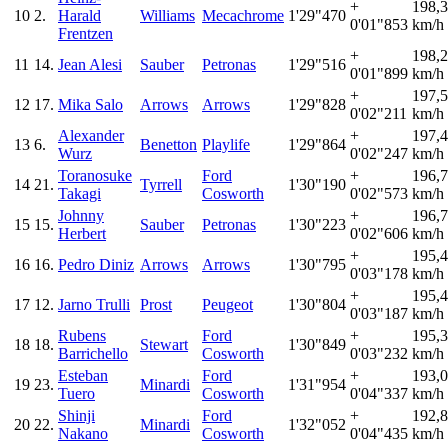
+
198,
10
2.
Harald
Williams
Mecachrome
1'29"470
0'01"853
km/h
Frentzen
+
198,
11
14.
Jean Alesi
Sauber
Petronas
1'29"516
0'01"899
km/h
+
197,
12
17.
Mika Salo
Arrows
Arrows
1'29"828
0'02"211
km/h
Alexander
+
197,
13
6.
Benetton
Playlife
1'29"864
Wurz
0'02"247
km/h
Toranosuke
Ford
+
196,
14
21.
Tyrrell
1'30"190
Takagi
Cosworth
0'02"573
km/h
Johnny
+
196,
15
15.
Sauber
Petronas
1'30"223
Herbert
0'02"606
km/h
+
195,
16
16.
Pedro Diniz
Arrows
Arrows
1'30"795
0'03"178
km/h
+
195,
17
12.
Jarno Trulli
Prost
Peugeot
1'30"804
0'03"187
km/h
Rubens
Ford
+
195,
18
18.
Stewart
1'30"849
Barrichello
Cosworth
0'03"232
km/h
Esteban
Ford
+
193,
19
23.
Minardi
1'31"954
Tuero
Cosworth
0'04"337
km/h
Shinji
Ford
+
192,
20
22.
Minardi
1'32"052
Nakano
Cosworth
0'04"435
km/h