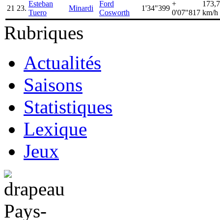
Esteban
Ford
+
173,
21
23.
Minardi
1'34"399
Tuero
Cosworth
0'07"817
km/h
Rubriques
Actualités
Saisons
Statistiques
Lexique
Jeux