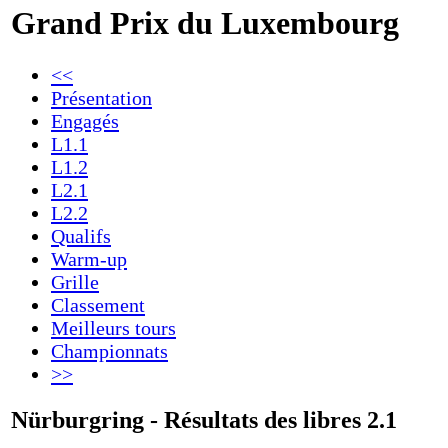
Grand Prix du Luxembourg
<<
Présentation
Engagés
L1.1
L1.2
L2.1
L2.2
Qualifs
Warm-up
Grille
Classement
Meilleurs tours
Championnats
>>
Nürburgring - Résultats des libres 2.1