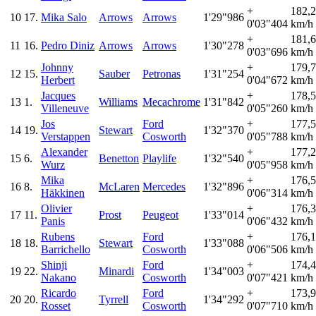
+
182,
10
17.
Mika Salo
Arrows
Arrows
1'29"986
0'03"404
km/h
+
181,
11
16.
Pedro Diniz
Arrows
Arrows
1'30"278
0'03"696
km/h
Johnny
+
179,
12
15.
Sauber
Petronas
1'31"254
Herbert
0'04"672
km/h
Jacques
+
178,
13
1.
Williams
Mecachrome
1'31"842
Villeneuve
0'05"260
km/h
Jos
Ford
+
177,
14
19.
Stewart
1'32"370
Verstappen
Cosworth
0'05"788
km/h
Alexander
+
177,
15
6.
Benetton
Playlife
1'32"540
Wurz
0'05"958
km/h
Mika
+
176,
16
8.
McLaren
Mercedes
1'32"896
Häkkinen
0'06"314
km/h
Olivier
+
176,
17
11.
Prost
Peugeot
1'33"014
Panis
0'06"432
km/h
Rubens
Ford
+
176,
18
18.
Stewart
1'33"088
Barrichello
Cosworth
0'06"506
km/h
Shinji
Ford
+
174,
19
22.
Minardi
1'34"003
Nakano
Cosworth
0'07"421
km/h
Ricardo
Ford
+
173,
20
20.
Tyrrell
1'34"292
Rosset
Cosworth
0'07"710
km/h