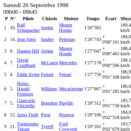
Samedi 26 Septembre 1998
09h00 - 09h45
P
N°
Pilote
Châssis
Moteur
Temps
Écart
Moye
Ralf
Mugen
189,
1
10.
Jordan
1'26"582
Schumacher
Honda
km/h
+
189,
2
14.
Jean Alesi
Sauber
Petronas
1'26"743
0'00"161
km/h
Mugen
+
188,
3
9.
Damon Hill
Jordan
1'27"047
Honda
0'00"465
km/h
David
+
188,
4
7.
McLaren
Mercedes
1'27"178
Coulthard
0'00"596
km/h
+
186,
5
4.
Eddie Irvine
Ferrari
Ferrari
1'27"750
0'01"168
km/h
Heinz-
+
186,
6
2.
Harald
Williams
Mecachrome
1'27"867
0'01"285
km/h
Frentzen
Giancarlo
+
185,
7
5.
Benetton
Playlife
1'28"312
Fisichella
0'01"730
km/h
+
184,
8
12.
Jarno Trulli
Prost
Peugeot
1'29"100
0'02"518
km/h
Toranosuke
Ford
+
183,
9
21.
Tyrrell
1'29"261
Takagi
Cosworth
0'02"679
km/h