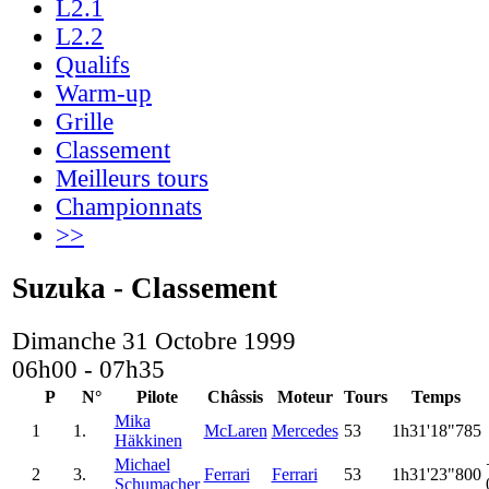
L2.1
L2.2
Qualifs
Warm-up
Grille
Classement
Meilleurs tours
Championnats
>>
Suzuka - Classement
Dimanche 31 Octobre 1999
06h00 - 07h35
P
N°
Pilote
Châssis
Moteur
Tours
Temps
Mika
1
1.
McLaren
Mercedes
53
1h31'18"785
Häkkinen
Michael
2
3.
Ferrari
Ferrari
53
1h31'23"800
Schumacher