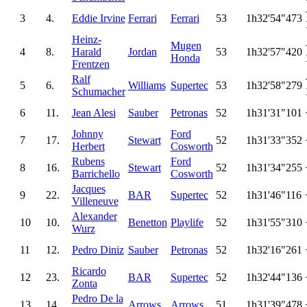
3
4.
Eddie Irvine
Ferrari
Ferrari
53
1h32'54"473
Heinz-
Mugen
4
8.
Harald
Jordan
53
1h32'57"420
Honda
Frentzen
Ralf
5
6.
Williams
Supertec
53
1h32'58"279
Schumacher
6
11.
Jean Alesi
Sauber
Petronas
52
1h31'31"101
Johnny
Ford
7
17.
Stewart
52
1h31'33"352
Herbert
Cosworth
Rubens
Ford
8
16.
Stewart
52
1h31'34"255
Barrichello
Cosworth
Jacques
9
22.
BAR
Supertec
52
1h31'46"116
Villeneuve
Alexander
10
10.
Benetton
Playlife
52
1h31'55"310
Wurz
11
12.
Pedro Diniz
Sauber
Petronas
52
1h32'16"261
Ricardo
12
23.
BAR
Supertec
52
1h32'44"136
Zonta
Pedro De la
13
14.
Arrows
Arrows
51
1h31'39"478