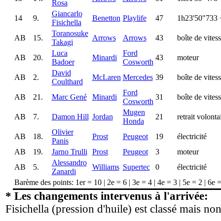
Rosa
Giancarlo
14
9.
Benetton
Playlife
47
1h23'50"733
Fisichella
Toranosuke
AB
15.
Arrows
Arrows
43
boîte de vites
Takagi
Luca
Ford
AB
20.
Minardi
43
moteur
Badoer
Cosworth
David
AB
2.
McLaren
Mercedes
39
boîte de vites
Coulthard
Ford
AB
21.
Marc Gené
Minardi
31
boîte de vites
Cosworth
Mugen
AB
7.
Damon Hill
Jordan
21
retrait volonta
Honda
Olivier
AB
18.
Prost
Peugeot
19
électricité
Panis
AB
19.
Jarno Trulli
Prost
Peugeot
3
moteur
Alessandro
AB
5.
Williams
Supertec
0
électricité
Zanardi
Barème des points: 1er = 10 | 2e = 6 | 3e = 4 | 4e = 3 | 5e = 2 | 6e 
* Les changements intervenus à l'arrivée:
Fisichella (pression d'huile) est classé mais non