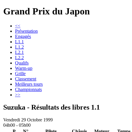
Grand Prix du Japon
<<
Présentation
Engagés
L1.1
L1.2
L2.1
L2.2
Qualifs
Warm-up
Grille
Classement
Meilleurs tours
Championnats
>>
Suzuka - Résultats des libres 1.1
Vendredi 29 Octobre 1999
04h00 - 05h00
P
N°
Pilote
Châssis
Moteur
Temps