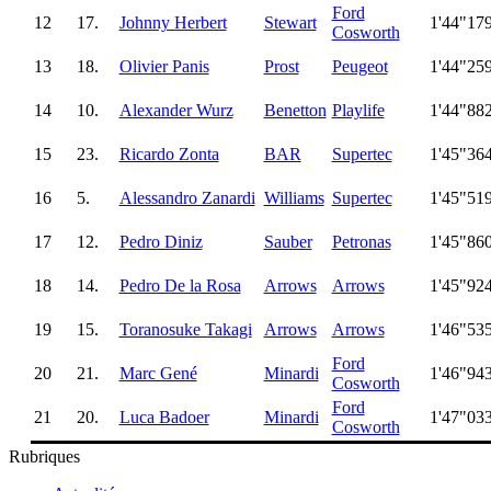
Ford
12
17.
Johnny Herbert
Stewart
1'44"17
Cosworth
13
18.
Olivier Panis
Prost
Peugeot
1'44"25
14
10.
Alexander Wurz
Benetton
Playlife
1'44"88
15
23.
Ricardo Zonta
BAR
Supertec
1'45"36
16
5.
Alessandro Zanardi
Williams
Supertec
1'45"51
17
12.
Pedro Diniz
Sauber
Petronas
1'45"86
18
14.
Pedro De la Rosa
Arrows
Arrows
1'45"92
19
15.
Toranosuke Takagi
Arrows
Arrows
1'46"53
Ford
20
21.
Marc Gené
Minardi
1'46"94
Cosworth
Ford
21
20.
Luca Badoer
Minardi
1'47"03
Cosworth
Rubriques