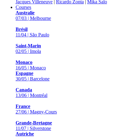
Jacques Villeneuve
|
Ricardo Zonta
|
Mika Salo
Courses
Australie
07/03 | Melbourne
Brésil
11/04 | São Paulo
Saint-Marin
02/05 | Imola
Monaco
16/05 | Monaco
Espagne
30/05 | Barcelone
Canada
13/06 | Montréal
France
27/06 | Magny-Cours
Grande-Bretagne
11/07 | Silverstone
Autriche