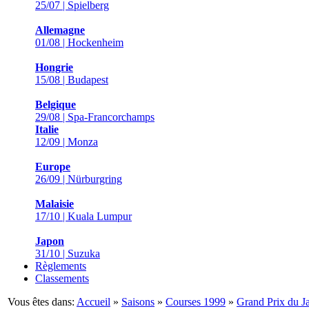
25/07 | Spielberg
Allemagne
01/08 | Hockenheim
Hongrie
15/08 | Budapest
Belgique
29/08 | Spa-Francorchamps
Italie
12/09 | Monza
Europe
26/09 | Nürburgring
Malaisie
17/10 | Kuala Lumpur
Japon
31/10 | Suzuka
Règlements
Classements
Vous êtes dans:
Accueil
»
Saisons
»
Courses 1999
»
Grand Prix du J