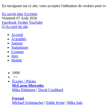
En naviguant sur ce site, vous acceptez l'utilisation de cookies pour vo
En savoir plus
Accepter
Vendredi 07 Août 2026
Facebook
Twitter
YouTube
Accueil
Actualités
Saisons
Statistiques
Lexique
Jeux
Mobile
1999
>>
Écuries / Pilotes
McLaren-Mercedes
Mika Häkkinen
|
David Coulthard
Ferrari
Michael Schumacher
|
Eddie Irvine
|
Mika Salo