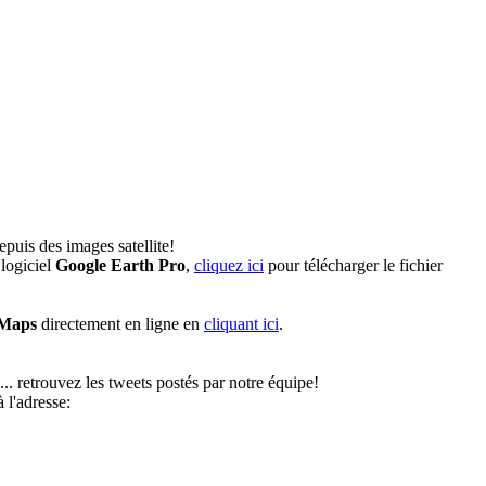
puis des images satellite!
logiciel
Google Earth Pro
,
cliquez ici
pour télécharger le fichier
 Maps
directement en ligne en
cliquant ici
.
... retrouvez les tweets postés par notre équipe!
 l'adresse: