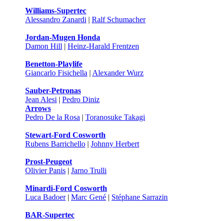
Williams-Supertec
Alessandro Zanardi
|
Ralf Schumacher
Jordan-Mugen Honda
Damon Hill
|
Heinz-Harald Frentzen
Benetton-Playlife
Giancarlo Fisichella
|
Alexander Wurz
Sauber-Petronas
Jean Alesi
|
Pedro Diniz
Arrows
Pedro De la Rosa
|
Toranosuke Takagi
Stewart-Ford Cosworth
Rubens Barrichello
|
Johnny Herbert
Prost-Peugeot
Olivier Panis
|
Jarno Trulli
Minardi-Ford Cosworth
Luca Badoer
|
Marc Gené
|
Stéphane Sarrazin
BAR-Supertec