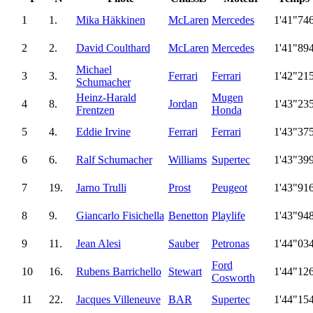
1
1.
Mika Häkkinen
McLaren
Mercedes
1'41"74
2
2.
David Coulthard
McLaren
Mercedes
1'41"89
Michael
3
3.
Ferrari
Ferrari
1'42"21
Schumacher
Heinz-Harald
Mugen
4
8.
Jordan
1'43"23
Frentzen
Honda
5
4.
Eddie Irvine
Ferrari
Ferrari
1'43"37
6
6.
Ralf Schumacher
Williams
Supertec
1'43"39
7
19.
Jarno Trulli
Prost
Peugeot
1'43"91
8
9.
Giancarlo Fisichella
Benetton
Playlife
1'43"94
9
11.
Jean Alesi
Sauber
Petronas
1'44"03
Ford
10
16.
Rubens Barrichello
Stewart
1'44"12
Cosworth
11
22.
Jacques Villeneuve
BAR
Supertec
1'44"15