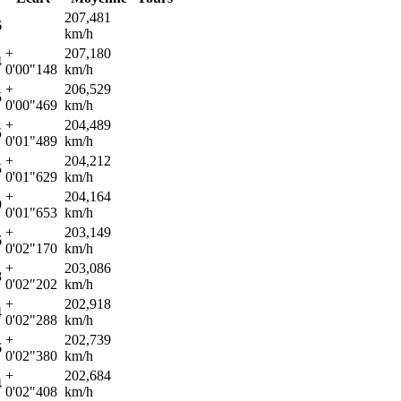
207,481
6
km/h
+
207,180
4
0'00"148
km/h
+
206,529
5
0'00"469
km/h
+
204,489
5
0'01"489
km/h
+
204,212
5
0'01"629
km/h
+
204,164
9
0'01"653
km/h
+
203,149
6
0'02"170
km/h
+
203,086
8
0'02"202
km/h
+
202,918
4
0'02"288
km/h
+
202,739
6
0'02"380
km/h
+
202,684
4
0'02"408
km/h