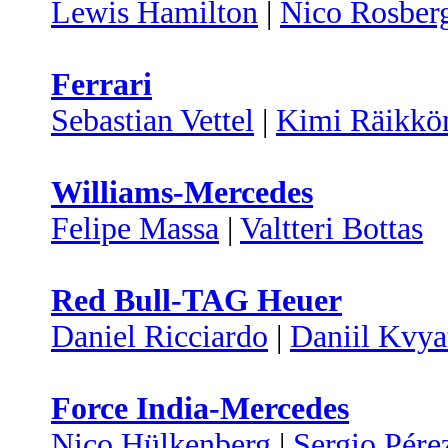
Lewis Hamilton
|
Nico Rosber
Ferrari
Sebastian Vettel
|
Kimi Räikkö
Williams-Mercedes
Felipe Massa
|
Valtteri Bottas
Red Bull-TAG Heuer
Daniel Ricciardo
|
Daniil Kvya
Force India-Mercedes
Nico Hülkenberg
|
Sergio Pére