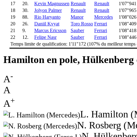
17
20.
Kevin Magnussen
Renault
Renault
1'07"941
18
30.
Jolyon Palmer
Renault
Renault
1'07"965
19
88.
Rio Haryanto
Manor
Mercedes
1'08"026
20
26.
Daniil Kvyat
Toro Rosso
Ferrari
1'08"409
21
9.
Marcus Ericsson
Sauber
Ferrari
1'08"418
22
12.
Felipe Nasr
Sauber
Ferrari
1'08"446
Temps limite de qualification: 1'11"172 (107% du meilleur temps
Hamilton en pole, Hülkenberg 
-
A
A
+
A
L. Hamilton (
N. Rosberg (M
N. Hülkenberg