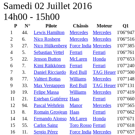
Samedi 02 Juillet 2016
14h00 - 15h00
P
N°
Pilote
Châssis
Moteur
Q1
1
44.
Lewis Hamilton
Mercedes
Mercedes
1'06"947
2
6.
Nico Rosberg
Mercedes
Mercedes
1'06"516
3
27.
Nico Hülkenberg
Force India
Mercedes
1'07"385
4
5.
Sebastian Vettel
Ferrari
Ferrari
1'06"761
5
22.
Jenson Button
McLaren
Honda
1'07"653
6
7.
Kimi Räikkönen
Ferrari
Ferrari
1'07"240
7
3.
Daniel Ricciardo
Red Bull
TAG Heuer
1'07"500
8
77.
Valtteri Bottas
Williams
Mercedes
1'07"148
9
33.
Max Verstappen
Red Bull
TAG Heuer
1'07"131
10
19.
Felipe Massa
Williams
Mercedes
1'07"419
11
21.
Esteban Gutiérrez
Haas
Ferrari
1'07"660
12
94.
Pascal Wehrlein
Manor
Mercedes
1'07"565
13
8.
Romain Grosjean
Haas
Ferrari
1'07"662
14
14.
Fernando Alonso
McLaren
Honda
1'07"671
15
55.
Carlos Sainz
Toro Rosso
Ferrari
1'07"618
16
11.
Sergio Pérez
Force India
Mercedes
1'07"657