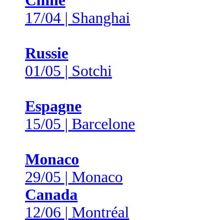
Chine
17/04 | Shanghai
Russie
01/05 | Sotchi
Espagne
15/05 | Barcelone
Monaco
29/05 | Monaco
Canada
12/06 | Montréal