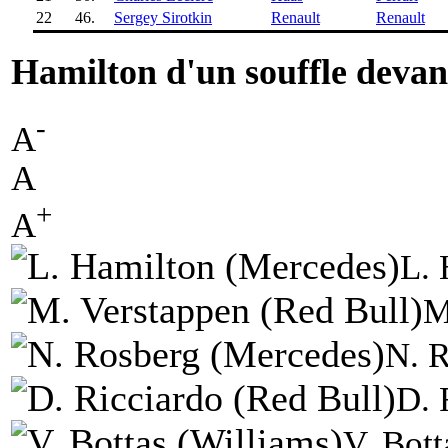
22
46.
Sergey Sirotkin
Renault
Renault
Hamilton d'un souffle deva
-
A
A
+
A
L. 
M
N. 
D. 
V. Bott