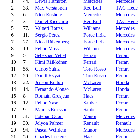
1
44.
Lewis Hamilton
Mercedes
Mercedes
2
33.
Max Verstappen
Red Bull
TAG Heue
3
6.
Nico Rosberg
Mercedes
Mercedes
4
3.
Daniel Ricciardo
Red Bull
TAG Heue
5
77.
Valtteri Bottas
Williams
Mercedes
6
11.
Sergio Pérez
Force India
Mercedes
7
27.
Nico Hülkenberg
Force India
Mercedes
8
19.
Felipe Massa
Williams
Mercedes
9
5.
Sebastian Vettel
Ferrari
Ferrari
10
7.
Kimi Räikkönen
Ferrari
Ferrari
11
55.
Carlos Sainz
Toro Rosso
Ferrari
12
26.
Daniil Kvyat
Toro Rosso
Ferrari
13
22.
Jenson Button
McLaren
Honda
14
14.
Fernando Alonso
McLaren
Honda
15
8.
Romain Grosjean
Haas
Ferrari
16
12.
Felipe Nasr
Sauber
Ferrari
17
9.
Marcus Ericsson
Sauber
Ferrari
18
31.
Esteban Ocon
Manor
Mercedes
19
30.
Jolyon Palmer
Renault
Renault
20
94.
Pascal Wehrlein
Manor
Mercedes
21
50.
Charles Leclerc
Haas
Ferrari