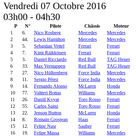
Vendredi 07 Octobre 2016
03h00 - 04h30
P
N°
Pilote
Châssis
Moteur
1
6.
Nico Rosberg
Mercedes
Mercedes
2
44.
Lewis Hamilton
Mercedes
Mercedes
3
5.
Sebastian Vettel
Ferrari
Ferrari
4
7.
Kimi Räikkönen
Ferrari
Ferrari
5
3.
Daniel Ricciardo
Red Bull
TAG Heuer
6
33.
Max Verstappen
Red Bull
TAG Heuer
7
27.
Nico Hülkenberg
Force India
Mercedes
8
11.
Sergio Pérez
Force India
Mercedes
9
14.
Fernando Alonso
McLaren
Honda
10
77.
Valtteri Bottas
Williams
Mercedes
11
26.
Daniil Kvyat
Toro Rosso
Ferrari
12
55.
Carlos Sainz
Toro Rosso
Ferrari
13
22.
Jenson Button
McLaren
Honda
14
8.
Romain Grosjean
Haas
Ferrari
15
12.
Felipe Nasr
Sauber
Ferrari
16
19.
Felipe Massa
Williams
Mercedes