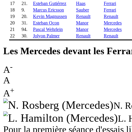
17
21.
Esteban Gutiérrez
Haas
Ferrari
18
9.
Marcus Ericsson
Sauber
Ferrari
19
20.
Kevin Magnussen
Renault
Renault
20
31.
Esteban Ocon
Manor
Mercedes
21
94.
Pascal Wehrlein
Manor
Mercedes
22
30.
Jolyon Palmer
Renault
Renault
Les Mercedes devant les Ferrar
-
A
A
+
A
N. R
L. 
Pour la première séance d'essais l