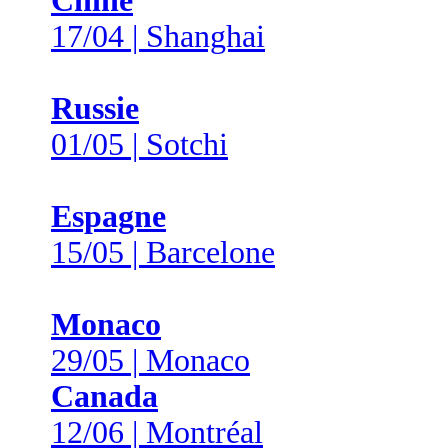
Chine
17/04 | Shanghai
Russie
01/05 | Sotchi
Espagne
15/05 | Barcelone
Monaco
29/05 | Monaco
Canada
12/06 | Montréal