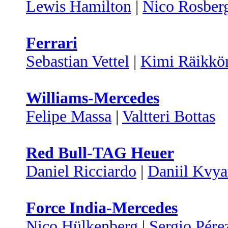
Lewis Hamilton
|
Nico Rosber
Ferrari
Sebastian Vettel
|
Kimi Räikkö
Williams-Mercedes
Felipe Massa
|
Valtteri Bottas
Red Bull-TAG Heuer
Daniel Ricciardo
|
Daniil Kvya
Force India-Mercedes
Nico Hülkenberg
|
Sergio Pére