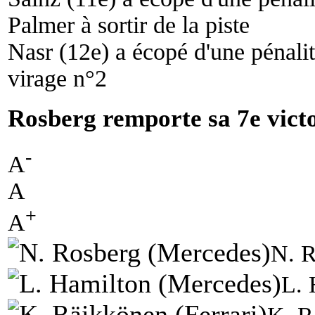
Palmer à sortir de la piste
Nasr (12e) a écopé d'une pénalit
virage n°2
Rosberg remporte sa 7e victo
-
A
A
+
A
N. R
L. 