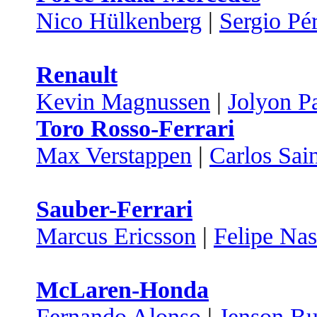
Nico Hülkenberg
|
Sergio Pé
Renault
Kevin Magnussen
|
Jolyon P
Toro Rosso-Ferrari
Max Verstappen
|
Carlos Sai
Sauber-Ferrari
Marcus Ericsson
|
Felipe Nas
McLaren-Honda
Fernando Alonso
|
Jenson Bu