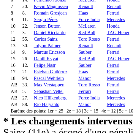
7
20.
Kevin Magnussen
Renault
Renault
8
8.
Romain Grosjean
Haas
Ferrari
9
11.
Sergio Pérez
Force India
Mercedes
10
22.
Jenson Button
McLaren
Honda
11
3.
Daniel Ricciardo
Red Bull
TAG Heuer
12
55.
Carlos Sainz
Toro Rosso
Ferrari
13
30.
Jolyon Palmer
Renault
Renault
14
9.
Marcus Ericsson
Sauber
Ferrari
15
26.
Daniil Kvyat
Red Bull
TAG Heuer
16
12.
Felipe Nasr
Sauber
Ferrari
17
21.
Esteban Gutiérrez
Haas
Ferrari
18
94.
Pascal Wehrlein
Manor
Mercedes
AB
33.
Max Verstappen
Toro Rosso
Ferrari
AB
5.
Sebastian Vettel
Ferrari
Ferrari
AB
27.
Nico Hülkenberg
Force India
Mercedes
AB
88.
Rio Haryanto
Manor
Mercedes
Barème des points: 1er = 25 | 2e = 18 | 3e = 15 | 4e = 12 | 5e = 10 
* Les changements intervenus 
Sainz (11e) a écopé d'une pénali