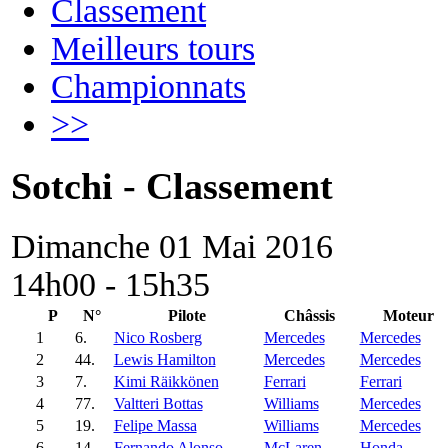
Classement
Meilleurs tours
Championnats
>>
Sotchi - Classement
Dimanche 01 Mai 2016
14h00 - 15h35
P
N°
Pilote
Châssis
Moteur
1
6.
Nico Rosberg
Mercedes
Mercedes
2
44.
Lewis Hamilton
Mercedes
Mercedes
3
7.
Kimi Räikkönen
Ferrari
Ferrari
4
77.
Valtteri Bottas
Williams
Mercedes
5
19.
Felipe Massa
Williams
Mercedes
6
14.
Fernando Alonso
McLaren
Honda