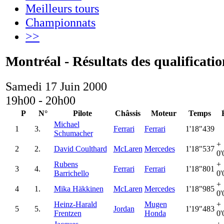
Meilleurs tours
Championnats
>>
Montréal - Résultats des qualificatio
Samedi 17 Juin 2000
19h00 - 20h00
P
N°
Pilote
Châssis
Moteur
Temps
Michael
1
3.
Ferrari
Ferrari
1'18"439
Schumacher
+
2
2.
David Coulthard
McLaren
Mercedes
1'18"537
0'
Rubens
+
3
4.
Ferrari
Ferrari
1'18"801
Barrichello
0'
+
4
1.
Mika Häkkinen
McLaren
Mercedes
1'18"985
0'
Heinz-Harald
Mugen
+
5
5.
Jordan
1'19"483
Frentzen
Honda
0'