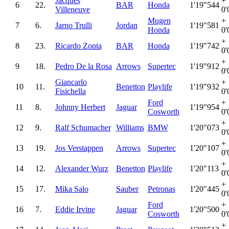
Jacques
+
6
22.
BAR
Honda
1'19"544
Villeneuve
0'
Mugen
+
7
6.
Jarno Trulli
Jordan
1'19"581
Honda
0'
+
8
23.
Ricardo Zonta
BAR
Honda
1'19"742
0'
+
9
18.
Pedro De la Rosa
Arrows
Supertec
1'19"912
0'
Giancarlo
+
10
11.
Benetton
Playlife
1'19"932
Fisichella
0'
Ford
+
11
8.
Johnny Herbert
Jaguar
1'19"954
Cosworth
0'
+
12
9.
Ralf Schumacher
Williams
BMW
1'20"073
0'
+
13
19.
Jos Verstappen
Arrows
Supertec
1'20"107
0'
+
14
12.
Alexander Wurz
Benetton
Playlife
1'20"113
0'
+
15
17.
Mika Salo
Sauber
Petronas
1'20"445
0'
Ford
+
16
7.
Eddie Irvine
Jaguar
1'20"500
Cosworth
0'
+