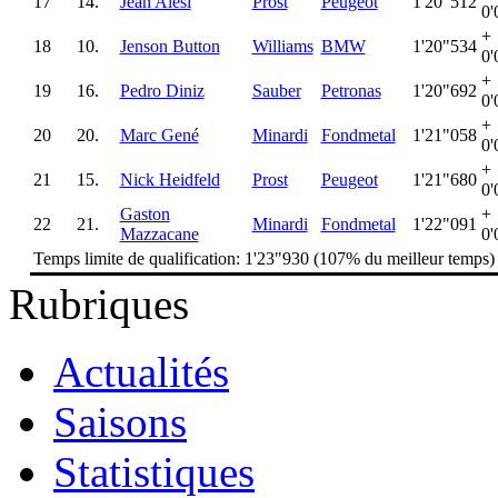
17
14.
Jean Alesi
Prost
Peugeot
1'20"512
0'
+
18
10.
Jenson Button
Williams
BMW
1'20"534
0'
+
19
16.
Pedro Diniz
Sauber
Petronas
1'20"692
0'
+
20
20.
Marc Gené
Minardi
Fondmetal
1'21"058
0'
+
21
15.
Nick Heidfeld
Prost
Peugeot
1'21"680
0'
Gaston
+
22
21.
Minardi
Fondmetal
1'22"091
Mazzacane
0'
Temps limite de qualification: 1'23"930 (107% du meilleur temps)
Rubriques
Actualités
Saisons
Statistiques