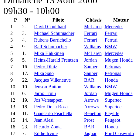
Dimanche 13 Août 2000
09h30 - 10h00
P
N°
Pilote
Châssis
Moteur
1
2.
David Coulthard
McLaren
Mercedes
2
3.
Michael Schumacher
Ferrari
Ferrari
3
4.
Rubens Barrichello
Ferrari
Ferrari
4
9.
Ralf Schumacher
Williams
BMW
5
1.
Mika Häkkinen
McLaren
Mercedes
6
5.
Heinz-Harald Frentzen
Jordan
Mugen Honda
7
16.
Pedro Diniz
Sauber
Petronas
8
17.
Mika Salo
Sauber
Petronas
9
22.
Jacques Villeneuve
BAR
Honda
10
10.
Jenson Button
Williams
BMW
11
6.
Jarno Trulli
Jordan
Mugen Honda
12
19.
Jos Verstappen
Arrows
Supertec
13
18.
Pedro De la Rosa
Arrows
Supertec
14
11.
Giancarlo Fisichella
Benetton
Playlife
15
14.
Jean Alesi
Prost
Peugeot
16
23.
Ricardo Zonta
BAR
Honda
17
7.
Eddie Irvine
Jaguar
Ford Cosworth