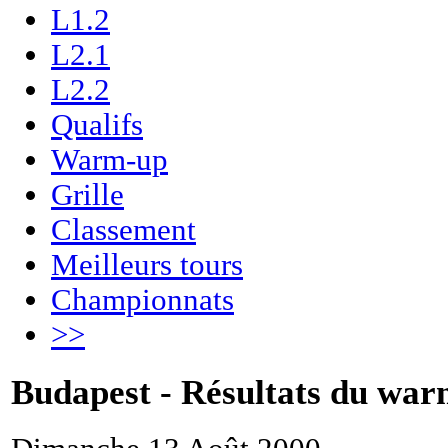
L1.2
L2.1
L2.2
Qualifs
Warm-up
Grille
Classement
Meilleurs tours
Championnats
>>
Budapest - Résultats du wa