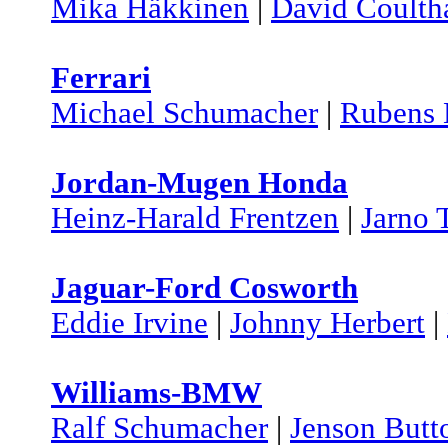
Mika Häkkinen
|
David Coulth
Ferrari
Michael Schumacher
|
Rubens 
Jordan-Mugen Honda
Heinz-Harald Frentzen
|
Jarno T
Jaguar-Ford Cosworth
Eddie Irvine
|
Johnny Herbert
|
Williams-BMW
Ralf Schumacher
|
Jenson Butt