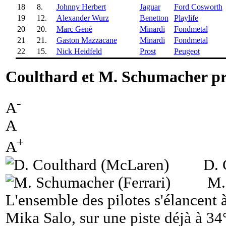
18
8.
Johnny Herbert
Jaguar
Ford Cosworth
19
12.
Alexander Wurz
Benetton
Playlife
20
20.
Marc Gené
Minardi
Fondmetal
21
21.
Gaston Mazzacane
Minardi
Fondmetal
22
15.
Nick Heidfeld
Prost
Peugeot
Coulthard et M. Schumacher pr
-
A
A
+
A
D. 
M.
L'ensemble des pilotes s'élancent
Mika Salo, sur une piste déjà à 34°