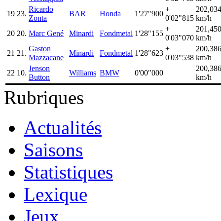
Ricardo
+
202,03
19
23.
BAR
Honda
1'27"900
Zonta
0'02"815
km/h
+
201,45
20
20.
Marc Gené
Minardi
Fondmetal
1'28"155
0'03"070
km/h
Gaston
+
200,38
21
21.
Minardi
Fondmetal
1'28"623
Mazzacane
0'03"538
km/h
Jenson
200,38
22
10.
Williams
BMW
0'00"000
Button
km/h
Rubriques
Actualités
Saisons
Statistiques
Lexique
Jeux