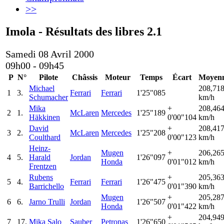
>>
Imola - Résultats des libres 2.1
Samedi 08 Avril 2000
09h00 - 09h45
P
N°
Pilote
Châssis
Moteur
Temps
Écart
Moyen
Michael
208,71
1
3.
Ferrari
Ferrari
1'25"085
Schumacher
km/h
Mika
+
208,46
2
1.
McLaren
Mercedes
1'25"189
Häkkinen
0'00"104
km/h
David
+
208,41
3
2.
McLaren
Mercedes
1'25"208
Coulthard
0'00"123
km/h
Heinz-
Mugen
+
206,26
4
5.
Harald
Jordan
1'26"097
Honda
0'01"012
km/h
Frentzen
Rubens
+
205,36
5
4.
Ferrari
Ferrari
1'26"475
Barrichello
0'01"390
km/h
Mugen
+
205,28
6
6.
Jarno Trulli
Jordan
1'26"507
Honda
0'01"422
km/h
+
204,94
7
17.
Mika Salo
Sauber
Petronas
1'26"650