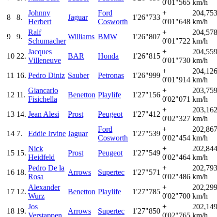
0'01"565
km/h
Johnny
Ford
+
204,75
8
8.
Jaguar
1'26"733
Herbert
Cosworth
0'01"648
km/h
Ralf
+
204,57
9
9.
Williams
BMW
1'26"807
Schumacher
0'01"722
km/h
Jacques
+
204,55
10
22.
BAR
Honda
1'26"815
Villeneuve
0'01"730
km/h
+
204,12
11
16.
Pedro Diniz
Sauber
Petronas
1'26"999
0'01"914
km/h
Giancarlo
+
203,75
12
11.
Benetton
Playlife
1'27"156
Fisichella
0'02"071
km/h
+
203,16
13
14.
Jean Alesi
Prost
Peugeot
1'27"412
0'02"327
km/h
Ford
+
202,86
14
7.
Eddie Irvine
Jaguar
1'27"539
Cosworth
0'02"454
km/h
Nick
+
202,84
15
15.
Prost
Peugeot
1'27"549
Heidfeld
0'02"464
km/h
Pedro De la
+
202,79
16
18.
Arrows
Supertec
1'27"571
Rosa
0'02"486
km/h
Alexander
+
202,29
17
12.
Benetton
Playlife
1'27"785
Wurz
0'02"700
km/h
Jos
+
202,14
18
19.
Arrows
Supertec
1'27"850
Verstappen
0'02"765
km/h