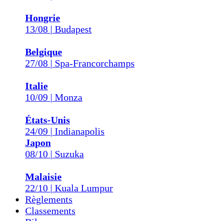
Hongrie
13/08 | Budapest
Belgique
27/08 | Spa-Francorchamps
Italie
10/09 | Monza
États-Unis
24/09 | Indianapolis
Japon
08/10 | Suzuka
Malaisie
22/10 | Kuala Lumpur
Règlements
Classements