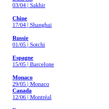
03/04 | Sakhir
Chine
17/04 | Shanghai
Russie
01/05 | Sotchi
Espagne
15/05 | Barcelone
Monaco
29/05 | Monaco
Canada
12/06 | Montréal