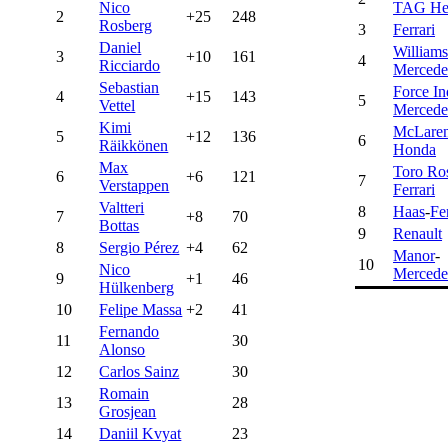
Nico
TAG He
2
+25
248
Rosberg
3
Ferrari
Daniel
William
3
+10
161
4
Ricciardo
Mercede
Sebastian
Force In
4
+15
143
5
Vettel
Mercede
Kimi
McLare
5
+12
136
6
Räikkönen
Honda
Max
Toro Ro
6
+6
121
7
Verstappen
Ferrari
Valtteri
8
Haas
-
Fe
7
+8
70
Bottas
9
Renault
8
Sergio Pérez
+4
62
Manor
-
10
Nico
Mercede
9
+1
46
Hülkenberg
10
Felipe Massa
+2
41
Fernando
11
30
Alonso
12
Carlos Sainz
30
Romain
13
28
Grosjean
14
Daniil Kvyat
23