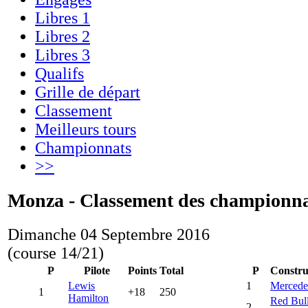
Libres 1
Libres 2
Libres 3
Qualifs
Grille de départ
Classement
Meilleurs tours
Championnats
>>
Monza - Classement des championna
Dimanche 04 Septembre 2016
(course 14/21)
P
Pilote
Points
Total
P
Constru
Lewis
1
Mercede
1
+18
250
Hamilton
Red Bul
2