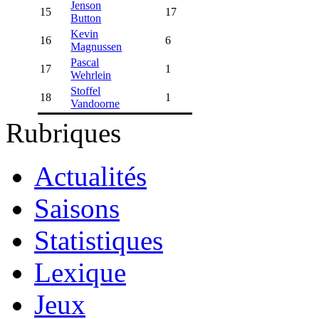
Jenson
15
17
Button
Kevin
16
6
Magnussen
Pascal
17
1
Wehrlein
Stoffel
18
1
Vandoorne
Rubriques
Actualités
Saisons
Statistiques
Lexique
Jeux