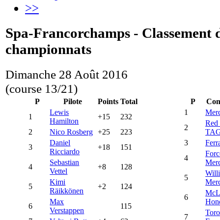
>>
Spa-Francorchamps - Classement 
championnats
Dimanche 28 Août 2016
(course 13/21)
P
Pilote
Points
Total
P
Con
Lewis
1
Mer
1
+15
232
Hamilton
Red 
2
2
Nico Rosberg
+25
223
TAG
Daniel
3
Ferr
3
+18
151
Ricciardo
Forc
4
Sebastian
Mer
4
+8
128
Vettel
Will
5
Kimi
Mer
5
+2
124
Räikkönen
McL
6
Max
Hon
6
115
Verstappen
Toro
7