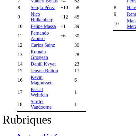
7
Valtteri Bottas
+4
62
Ferr
8
Sergio Pérez
+10
58
8
Haa
Nico
9
Rena
9
+12
45
Hülkenberg
Man
10
10
Felipe Massa
+1
39
Mer
Fernando
11
+6
30
Alonso
12
Carlos Sainz
30
Romain
13
28
Grosjean
14
Daniil Kvyat
23
15
Jenson Button
17
Kevin
16
6
Magnussen
Pascal
17
1
Wehrlein
Stoffel
18
1
Vandoorne
Rubriques