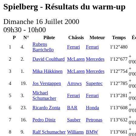
Spielberg - Résultats du warm-up
Dimanche 16 Juillet 2000
09h30 - 10h00
P
N°
Pilote
Châssis
Moteur
Temps
É
Rubens
1
4.
Ferrari
Ferrari
1'12"480
Barrichello
+
2
2.
David Coulthard
McLaren
Mercedes
1'12"677
0'0
+
3
1.
Mika Häkkinen
McLaren
Mercedes
1'12"754
0'0
+
4
19.
Jos Verstappen
Arrows
Supertec
1'12"785
0'0
Michael
+
5
3.
Ferrari
Ferrari
1'13"281
Schumacher
0'0
+
6
23.
Ricardo Zonta
BAR
Honda
1'13"608
0'0
+
7
16.
Pedro Diniz
Sauber
Petronas
1'13"632
0'0
+
8
9.
Ralf Schumacher
Williams
BMW
1'13"661
0'0