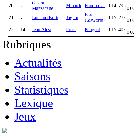
Gaston
+
20
21.
Minardi
Fondmetal
1'14"795
Mazzacane
0'0
Ford
+
21
7.
Luciano Burti
Jaguar
1'15"277
Cosworth
0'0
+
22
14.
Jean Alesi
Prost
Peugeot
1'15"407
0'0
Rubriques
Actualités
Saisons
Statistiques
Lexique
Jeux