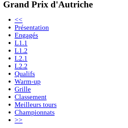
Grand Prix d'Autriche
<<
Présentation
Engagés
L1.1
L1.2
L2.1
L2.2
Qualifs
Warm-up
Grille
Classement
Meilleurs tours
Championnats
>>