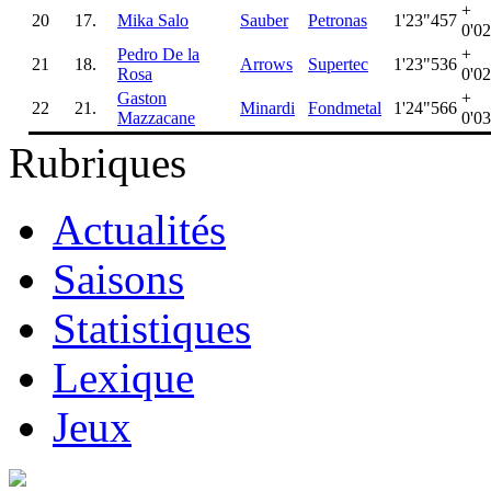
+
20
17.
Mika Salo
Sauber
Petronas
1'23"457
0'0
Pedro De la
+
21
18.
Arrows
Supertec
1'23"536
Rosa
0'0
Gaston
+
22
21.
Minardi
Fondmetal
1'24"566
Mazzacane
0'0
Rubriques
Actualités
Saisons
Statistiques
Lexique
Jeux