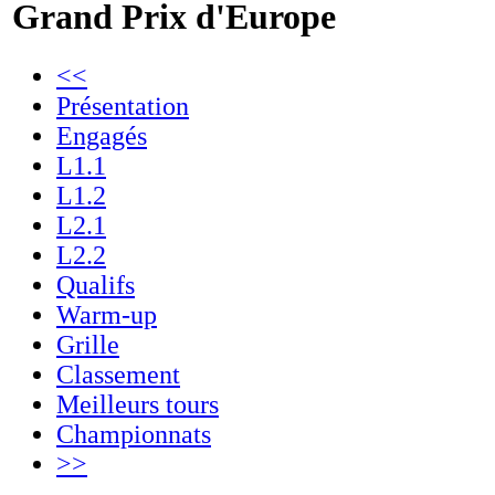
Grand Prix d'Europe
<<
Présentation
Engagés
L1.1
L1.2
L2.1
L2.2
Qualifs
Warm-up
Grille
Classement
Meilleurs tours
Championnats
>>