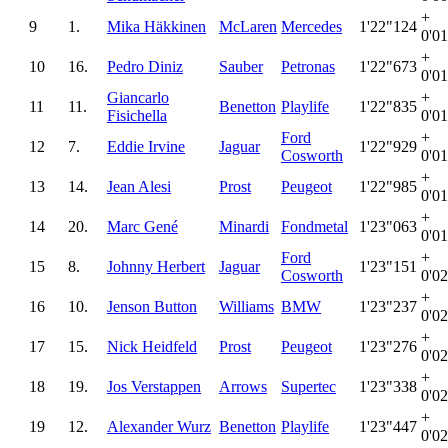
+
9
1.
Mika Häkkinen
McLaren
Mercedes
1'22"124
0'0
+
10
16.
Pedro Diniz
Sauber
Petronas
1'22"673
0'0
Giancarlo
+
11
11.
Benetton
Playlife
1'22"835
Fisichella
0'0
Ford
+
12
7.
Eddie Irvine
Jaguar
1'22"929
Cosworth
0'0
+
13
14.
Jean Alesi
Prost
Peugeot
1'22"985
0'0
+
14
20.
Marc Gené
Minardi
Fondmetal
1'23"063
0'0
Ford
+
15
8.
Johnny Herbert
Jaguar
1'23"151
Cosworth
0'0
+
16
10.
Jenson Button
Williams
BMW
1'23"237
0'0
+
17
15.
Nick Heidfeld
Prost
Peugeot
1'23"276
0'0
+
18
19.
Jos Verstappen
Arrows
Supertec
1'23"338
0'0
+
19
12.
Alexander Wurz
Benetton
Playlife
1'23"447
0'0