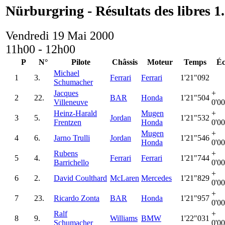
Nürburgring - Résultats des libres 1
Vendredi 19 Mai 2000
11h00 - 12h00
P
N°
Pilote
Châssis
Moteur
Temps
Éc
Michael
1
3.
Ferrari
Ferrari
1'21"092
Schumacher
Jacques
+
2
22.
BAR
Honda
1'21"504
Villeneuve
0'0
Heinz-Harald
Mugen
+
3
5.
Jordan
1'21"532
Frentzen
Honda
0'0
Mugen
+
4
6.
Jarno Trulli
Jordan
1'21"546
Honda
0'0
Rubens
+
5
4.
Ferrari
Ferrari
1'21"744
Barrichello
0'0
+
6
2.
David Coulthard
McLaren
Mercedes
1'21"829
0'0
+
7
23.
Ricardo Zonta
BAR
Honda
1'21"957
0'0
Ralf
+
8
9.
Williams
BMW
1'22"031
Schumacher
0'0