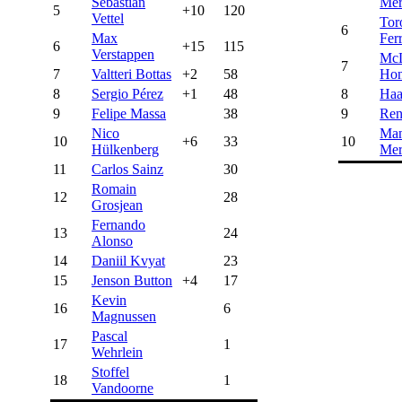
Sebastian
Mer
5
+10
120
Vettel
Tor
6
Max
Ferr
6
+15
115
Verstappen
Mc
7
7
Valtteri Bottas
+2
58
Ho
8
Sergio Pérez
+1
48
8
Haa
9
Felipe Massa
38
9
Ren
Nico
Ma
10
+6
33
10
Hülkenberg
Mer
11
Carlos Sainz
30
Romain
12
28
Grosjean
Fernando
13
24
Alonso
14
Daniil Kvyat
23
15
Jenson Button
+4
17
Kevin
16
6
Magnussen
Pascal
17
1
Wehrlein
Stoffel
18
1
Vandoorne