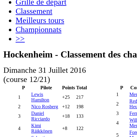
Grille de départ
Classement
Meilleurs tours
Championnats
>>
Hockenheim - Classement des ch
Dimanche 31 Juillet 2016
(course 12/21)
P
Pilote
Points
Total
P
Co
Lewis
1
Mer
1
+25
217
Hamilton
Red
2
2
Nico Rosberg
+12
198
Heu
Daniel
3
Ferr
3
+18
133
Ricciardo
Wil
4
Kimi
Mer
4
+8
122
Räikkönen
For
5