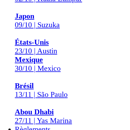
Japon
09/10 | Suzuka
États-Unis
23/10 | Austin
Mexique
30/10 | Mexico
Brésil
13/11 | São Paulo
Abou Dhabi
27/11 | Yas Marina
Règlements