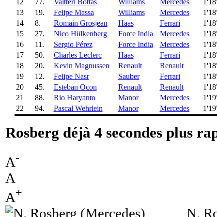
12
77.
Valtteri Bottas
Williams
Mercedes
1'18
13
19.
Felipe Massa
Williams
Mercedes
1'18
14
8.
Romain Grosjean
Haas
Ferrari
1'18
15
27.
Nico Hülkenberg
Force India
Mercedes
1'18
16
11.
Sergio Pérez
Force India
Mercedes
1'18
17
50.
Charles Leclerc
Haas
Ferrari
1'18
18
20.
Kevin Magnussen
Renault
Renault
1'18
19
12.
Felipe Nasr
Sauber
Ferrari
1'18
20
45.
Esteban Ocon
Renault
Renault
1'18
21
88.
Rio Haryanto
Manor
Mercedes
1'19
22
94.
Pascal Wehrlein
Manor
Mercedes
1'19
Rosberg déjà 4 secondes plus ra
-
A
A
+
A
N. R