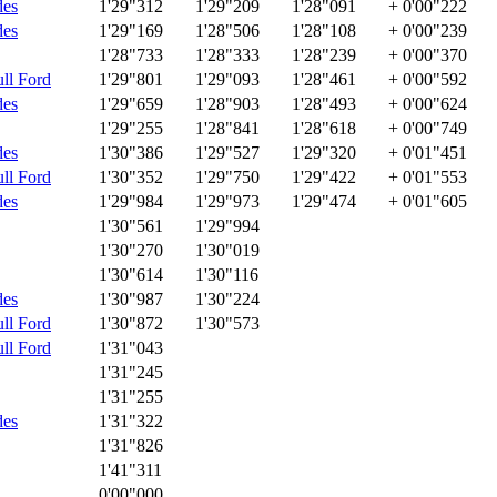
des
1'29"312
1'29"209
1'28"091
+ 0'00"222
des
1'29"169
1'28"506
1'28"108
+ 0'00"239
1'28"733
1'28"333
1'28"239
+ 0'00"370
ll Ford
1'29"801
1'29"093
1'28"461
+ 0'00"592
des
1'29"659
1'28"903
1'28"493
+ 0'00"624
1'29"255
1'28"841
1'28"618
+ 0'00"749
des
1'30"386
1'29"527
1'29"320
+ 0'01"451
ll Ford
1'30"352
1'29"750
1'29"422
+ 0'01"553
des
1'29"984
1'29"973
1'29"474
+ 0'01"605
1'30"561
1'29"994
1'30"270
1'30"019
1'30"614
1'30"116
des
1'30"987
1'30"224
ll Ford
1'30"872
1'30"573
ll Ford
1'31"043
1'31"245
1'31"255
des
1'31"322
1'31"826
1'41"311
0'00"000