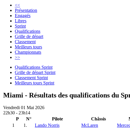
<<
Présentation
Engagés
Libres
Sprint
Qualifications
Grille de départ
Classement
Meilleurs tours
Championnats
>>
Qualifications Sprint
Grille de départ Sprint
Classement Sprint
Meilleurs tours Sprint
Miami - Résultats des qualifications du Sp
Vendredi 01 Mai 2026
22h30 - 23h14
P
N°
Pilote
Châssis
1
1.
Lando Norris
McLaren
Merce