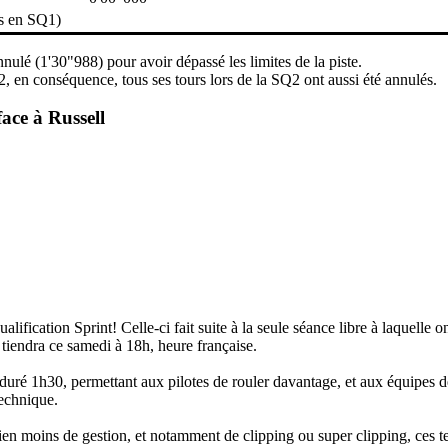
ps en SQ1)
lé (1'30"988) pour avoir dépassé les limites de la piste.
, en conséquence, tous ses tours lors de la SQ2 ont aussi été annulés.
face à Russell
ication Sprint! Celle-ci fait suite à la seule séance libre à laquelle ont 
 tiendra ce samedi à 18h, heure française.
 a duré 1h30, permettant aux pilotes de rouler davantage, et aux équipes
technique.
à bien moins de gestion, et notamment de clipping ou super clipping, ces 