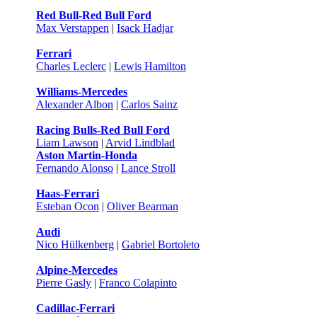
Red Bull-Red Bull Ford
Max Verstappen
|
Isack Hadjar
Ferrari
Charles Leclerc
|
Lewis Hamilton
Williams-Mercedes
Alexander Albon
|
Carlos Sainz
Racing Bulls-Red Bull Ford
Liam Lawson
|
Arvid Lindblad
Aston Martin-Honda
Fernando Alonso
|
Lance Stroll
Haas-Ferrari
Esteban Ocon
|
Oliver Bearman
Audi
Nico Hülkenberg
|
Gabriel Bortoleto
Alpine-Mercedes
Pierre Gasly
|
Franco Colapinto
Cadillac-Ferrari