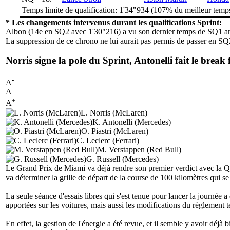
Temps limite de qualification: 1'34"934 (107% du meilleur tem
* Les changements intervenus durant les qualifications Sprint:
Albon (14e en SQ2 avec 1'30"216) a vu son dernier temps de SQ1 annu
La suppression de ce chrono ne lui aurait pas permis de passer en SQ2
Norris signe la pole du Sprint, Antonelli fait le break 
-
A
A
+
A
L. Norris (McLaren)
K. Antonelli (Mercedes)
O. Piastri (McLaren)
C. Leclerc (Ferrari)
M. Verstappen (Red Bull)
G. Russell (Mercedes)
Le Grand Prix de Miami va déjà rendre son premier verdict avec la Qualif
va déterminer la grille de départ de la course de 100 kilomètres qui se
La seule séance d'essais libres qui s'est tenue pour lancer la journée
apportées sur les voitures, mais aussi les modifications du règlement 
En effet, la gestion de l'énergie a été revue, et il semble y avoir déj