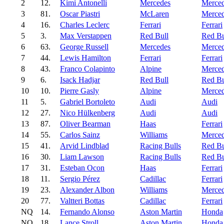
2
12.
Kimi Antonelli
Mercedes
Merce
3
81.
Oscar Piastri
McLaren
Merce
4
16.
Charles Leclerc
Ferrari
Ferrari
5
3.
Max Verstappen
Red Bull
Red Bu
6
63.
George Russell
Mercedes
Merce
7
44.
Lewis Hamilton
Ferrari
Ferrari
8
43.
Franco Colapinto
Alpine
Merce
9
6.
Isack Hadjar
Red Bull
Red Bu
10
10.
Pierre Gasly
Alpine
Merce
11
5.
Gabriel Bortoleto
Audi
Audi
12
27.
Nico Hülkenberg
Audi
Audi
13
87.
Oliver Bearman
Haas
Ferrari
14
55.
Carlos Sainz
Williams
Merce
15
41.
Arvid Lindblad
Racing Bulls
Red Bu
16
30.
Liam Lawson
Racing Bulls
Red Bu
17
31.
Esteban Ocon
Haas
Ferrari
18
11.
Sergio Pérez
Cadillac
Ferrari
19
23.
Alexander Albon
Williams
Merce
20
77.
Valtteri Bottas
Cadillac
Ferrari
NQ
14.
Fernando Alonso
Aston Martin
Honda
NQ
18.
Lance Stroll
Aston Martin
Honda