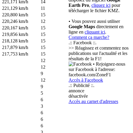
221,171 km/h
14
Earth Pro
,
cliquez ici
pour
221,129 km/h
11
télécharger le fichier KMZ.
220,800 km/h
15
220,246 km/h
12
• Vous pouvez aussi utiliser
Google Maps
directement en
220,167 km/h
15
ligne en
cliquant ici
.
219,856 km/h
15
Comment ça marche?
218,128 km/h
15
.:: Facebook ::.
217,879 km/h
15
>> Réagissez et commentez nos
publications sur l'actualité et les
217,753 km/h
15
résultats de la F1!
12
• Rejoignez-nous
12
sur Facebook à l'adresse:
9
facebook.com/ZoneF1
12
Accès à Facebook
.:: Publicité ::.
9
annonce
5
désactivée
6
Accès au carnet d'adresses
3
6
6
6
3