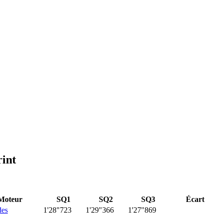
rint
Moteur
SQ1
SQ2
SQ3
Écart
des
1'28"723
1'29"366
1'27"869