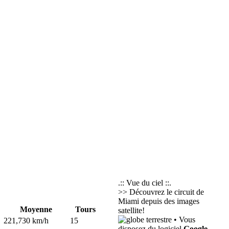
.:: Vue du ciel ::.
>> Découvrez le circuit de
Miami depuis des images
Moyenne
Tours
satellite!
• Vous
221,730 km/h
15
disposez du logiciel
Google