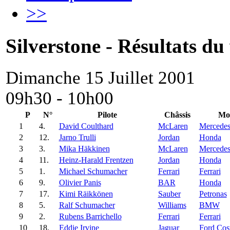
>>
Silverstone - Résultats d
Dimanche 15 Juillet 2001
09h30 - 10h00
P
N°
Pilote
Châssis
Mo
1
4.
David Coulthard
McLaren
Mercede
2
12.
Jarno Trulli
Jordan
Honda
3
3.
Mika Häkkinen
McLaren
Mercede
4
11.
Heinz-Harald Frentzen
Jordan
Honda
5
1.
Michael Schumacher
Ferrari
Ferrari
6
9.
Olivier Panis
BAR
Honda
7
17.
Kimi Räikkönen
Sauber
Petronas
8
5.
Ralf Schumacher
Williams
BMW
9
2.
Rubens Barrichello
Ferrari
Ferrari
10
18.
Eddie Irvine
Jaguar
Ford Cos