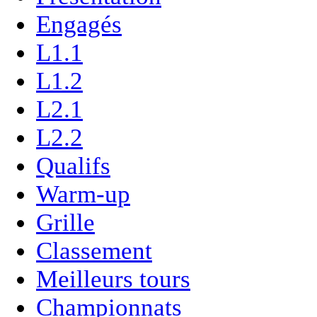
Engagés
L1.1
L1.2
L2.1
L2.2
Qualifs
Warm-up
Grille
Classement
Meilleurs tours
Championnats