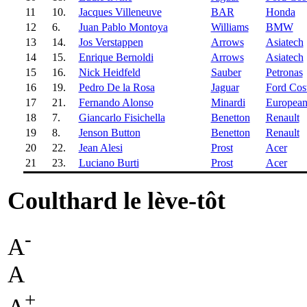
11
10.
Jacques Villeneuve
BAR
Honda
12
6.
Juan Pablo Montoya
Williams
BMW
13
14.
Jos Verstappen
Arrows
Asiatech
14
15.
Enrique Bernoldi
Arrows
Asiatech
15
16.
Nick Heidfeld
Sauber
Petronas
16
19.
Pedro De la Rosa
Jaguar
Ford Cos
17
21.
Fernando Alonso
Minardi
Europea
18
7.
Giancarlo Fisichella
Benetton
Renault
19
8.
Jenson Button
Benetton
Renault
20
22.
Jean Alesi
Prost
Acer
21
23.
Luciano Burti
Prost
Acer
Coulthard le lève-tôt
-
A
A
+