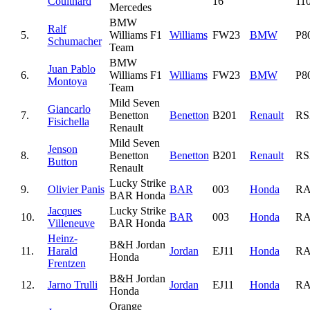
Coulthard
16
11
Mercedes
BMW
Ralf
5.
Williams F1
Williams
FW23
BMW
P8
Schumacher
Team
BMW
Juan Pablo
6.
Williams F1
Williams
FW23
BMW
P8
Montoya
Team
Mild Seven
Giancarlo
7.
Benetton
Benetton
B201
Renault
RS
Fisichella
Renault
Mild Seven
Jenson
8.
Benetton
Benetton
B201
Renault
RS
Button
Renault
Lucky Strike
9.
Olivier Panis
BAR
003
Honda
RA
BAR Honda
Jacques
Lucky Strike
10.
BAR
003
Honda
RA
Villeneuve
BAR Honda
Heinz-
B&H Jordan
11.
Harald
Jordan
EJ11
Honda
RA
Honda
Frentzen
B&H Jordan
12.
Jarno Trulli
Jordan
EJ11
Honda
RA
Honda
Orange