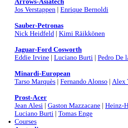
Arrows-Asiatech
Jos Verstappen
|
Enrique Bernoldi
Sauber-Petronas
Nick Heidfeld
|
Kimi Räikkönen
Jaguar-Ford Cosworth
Eddie Irvine
|
Luciano Burti
|
Pedro De l
Minardi-European
Tarso Marquès
|
Fernando Alonso
|
Alex
Prost-Acer
Jean Alesi
|
Gaston Mazzacane
|
Heinz-H
Luciano Burti
|
Tomas Enge
Courses