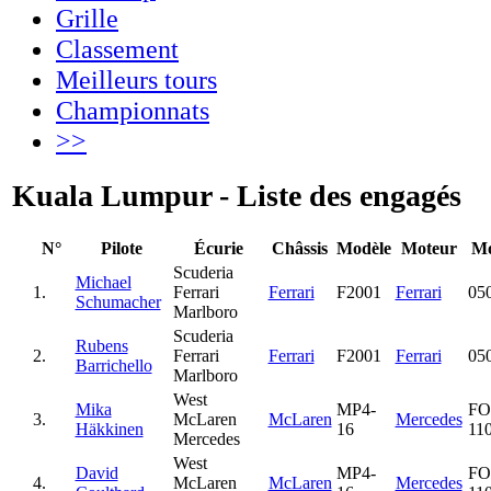
Grille
Classement
Meilleurs tours
Championnats
>>
Kuala Lumpur - Liste des engagés
N°
Pilote
Écurie
Châssis
Modèle
Moteur
Mo
Scuderia
Michael
1.
Ferrari
Ferrari
F2001
Ferrari
05
Schumacher
Marlboro
Scuderia
Rubens
2.
Ferrari
Ferrari
F2001
Ferrari
05
Barrichello
Marlboro
West
Mika
MP4-
FO
3.
McLaren
McLaren
Mercedes
Häkkinen
16
11
Mercedes
West
David
MP4-
FO
4.
McLaren
McLaren
Mercedes