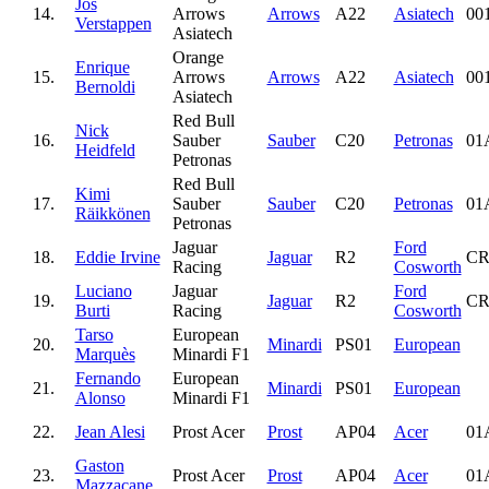
Jos
14.
Arrows
Arrows
A22
Asiatech
00
Verstappen
Asiatech
Orange
Enrique
15.
Arrows
Arrows
A22
Asiatech
00
Bernoldi
Asiatech
Red Bull
Nick
16.
Sauber
Sauber
C20
Petronas
01
Heidfeld
Petronas
Red Bull
Kimi
17.
Sauber
Sauber
C20
Petronas
01
Räikkönen
Petronas
Jaguar
Ford
18.
Eddie Irvine
Jaguar
R2
CR
Racing
Cosworth
Luciano
Jaguar
Ford
19.
Jaguar
R2
CR
Burti
Racing
Cosworth
Tarso
European
20.
Minardi
PS01
European
Marquès
Minardi F1
Fernando
European
21.
Minardi
PS01
European
Alonso
Minardi F1
22.
Jean Alesi
Prost Acer
Prost
AP04
Acer
01
Gaston
23.
Prost Acer
Prost
AP04
Acer
01
Mazzacane