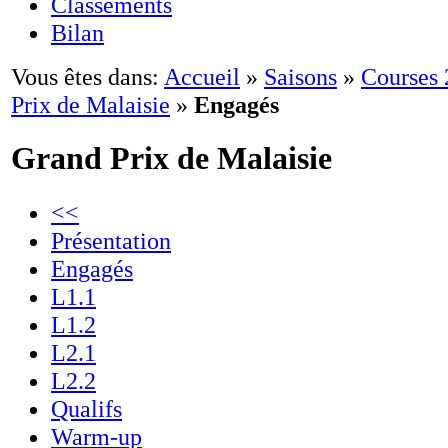
Classements
Bilan
Vous êtes dans:
Accueil
»
Saisons
»
Courses
Prix de Malaisie
»
Engagés
Grand Prix de Malaisie
<<
Présentation
Engagés
L1.1
L1.2
L2.1
L2.2
Qualifs
Warm-up