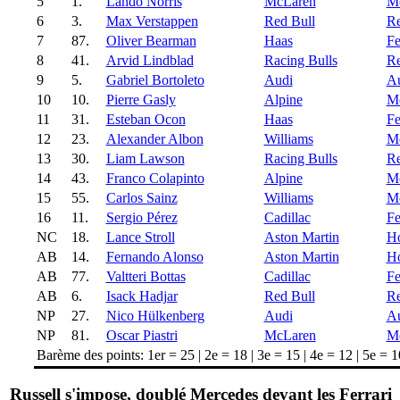
5
1.
Lando Norris
McLaren
Me
6
3.
Max Verstappen
Red Bull
Re
7
87.
Oliver Bearman
Haas
Fe
8
41.
Arvid Lindblad
Racing Bulls
Re
9
5.
Gabriel Bortoleto
Audi
A
10
10.
Pierre Gasly
Alpine
Me
11
31.
Esteban Ocon
Haas
Fe
12
23.
Alexander Albon
Williams
Me
13
30.
Liam Lawson
Racing Bulls
Re
14
43.
Franco Colapinto
Alpine
Me
15
55.
Carlos Sainz
Williams
Me
16
11.
Sergio Pérez
Cadillac
Fe
NC
18.
Lance Stroll
Aston Martin
H
AB
14.
Fernando Alonso
Aston Martin
H
AB
77.
Valtteri Bottas
Cadillac
Fe
AB
6.
Isack Hadjar
Red Bull
Re
NP
27.
Nico Hülkenberg
Audi
A
NP
81.
Oscar Piastri
McLaren
Me
Barème des points: 1er = 25 | 2e = 18 | 3e = 15 | 4e = 12 | 5e = 10 
Russell s'impose, doublé Mercedes devant les Ferrari