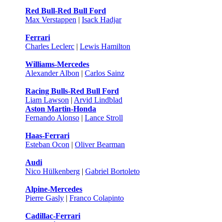
Red Bull-Red Bull Ford
Max Verstappen
|
Isack Hadjar
Ferrari
Charles Leclerc
|
Lewis Hamilton
Williams-Mercedes
Alexander Albon
|
Carlos Sainz
Racing Bulls-Red Bull Ford
Liam Lawson
|
Arvid Lindblad
Aston Martin-Honda
Fernando Alonso
|
Lance Stroll
Haas-Ferrari
Esteban Ocon
|
Oliver Bearman
Audi
Nico Hülkenberg
|
Gabriel Bortoleto
Alpine-Mercedes
Pierre Gasly
|
Franco Colapinto
Cadillac-Ferrari