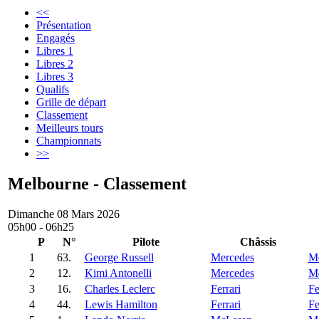
<<
Présentation
Engagés
Libres 1
Libres 2
Libres 3
Qualifs
Grille de départ
Classement
Meilleurs tours
Championnats
>>
Melbourne - Classement
Dimanche 08 Mars 2026
05h00 - 06h25
P
N°
Pilote
Châssis
1
63.
George Russell
Mercedes
Me
2
12.
Kimi Antonelli
Mercedes
Me
3
16.
Charles Leclerc
Ferrari
Fe
4
44.
Lewis Hamilton
Ferrari
Fe