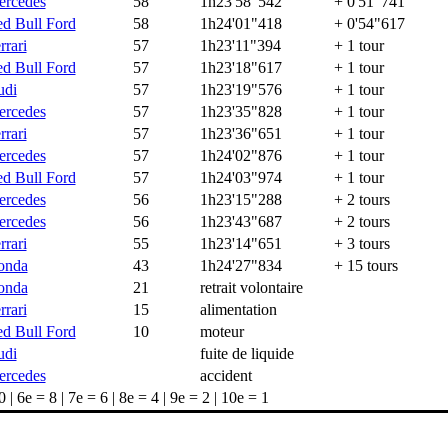
rcedes
58
1h23'58"542
+ 0'51"741
d Bull Ford
58
1h24'01"418
+ 0'54"617
rrari
57
1h23'11"394
+ 1 tour
d Bull Ford
57
1h23'18"617
+ 1 tour
udi
57
1h23'19"576
+ 1 tour
rcedes
57
1h23'35"828
+ 1 tour
rrari
57
1h23'36"651
+ 1 tour
rcedes
57
1h24'02"876
+ 1 tour
d Bull Ford
57
1h24'03"974
+ 1 tour
rcedes
56
1h23'15"288
+ 2 tours
rcedes
56
1h23'43"687
+ 2 tours
rrari
55
1h23'14"651
+ 3 tours
onda
43
1h24'27"834
+ 15 tours
onda
21
retrait volontaire
rrari
15
alimentation
d Bull Ford
10
moteur
udi
fuite de liquide
rcedes
accident
| 6e = 8 | 7e = 6 | 8e = 4 | 9e = 2 | 10e = 1