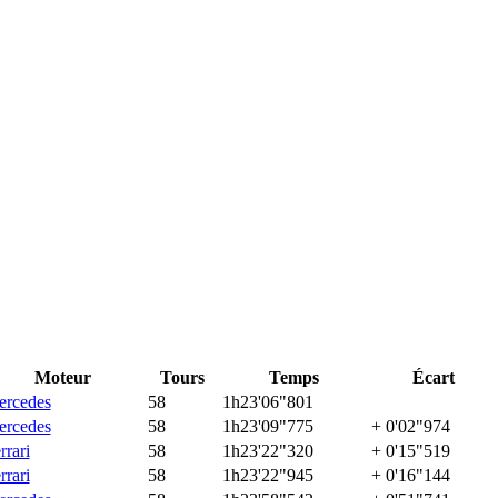
Moteur
Tours
Temps
Écart
rcedes
58
1h23'06"801
rcedes
58
1h23'09"775
+ 0'02"974
rrari
58
1h23'22"320
+ 0'15"519
rrari
58
1h23'22"945
+ 0'16"144