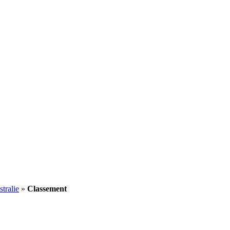
tralie
»
Classement