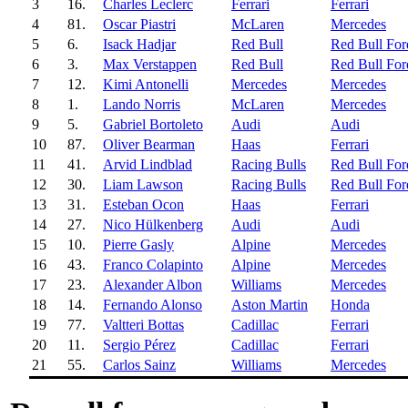
3
16.
Charles Leclerc
Ferrari
Ferrari
4
81.
Oscar Piastri
McLaren
Mercedes
5
6.
Isack Hadjar
Red Bull
Red Bull For
6
3.
Max Verstappen
Red Bull
Red Bull For
7
12.
Kimi Antonelli
Mercedes
Mercedes
8
1.
Lando Norris
McLaren
Mercedes
9
5.
Gabriel Bortoleto
Audi
Audi
10
87.
Oliver Bearman
Haas
Ferrari
11
41.
Arvid Lindblad
Racing Bulls
Red Bull For
12
30.
Liam Lawson
Racing Bulls
Red Bull For
13
31.
Esteban Ocon
Haas
Ferrari
14
27.
Nico Hülkenberg
Audi
Audi
15
10.
Pierre Gasly
Alpine
Mercedes
16
43.
Franco Colapinto
Alpine
Mercedes
17
23.
Alexander Albon
Williams
Mercedes
18
14.
Fernando Alonso
Aston Martin
Honda
19
77.
Valtteri Bottas
Cadillac
Ferrari
20
11.
Sergio Pérez
Cadillac
Ferrari
21
55.
Carlos Sainz
Williams
Mercedes