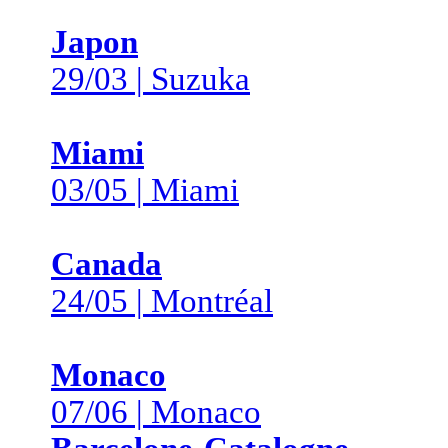
Japon
29/03 | Suzuka
Miami
03/05 | Miami
Canada
24/05 | Montréal
Monaco
07/06 | Monaco