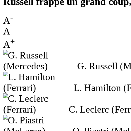
Russell frappe un grand coup, 
-
A
A
+
A
G. Russell (
L. Hamilton (F
C. Leclerc (Ferr