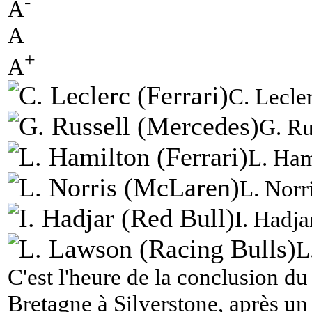
-
A
A
+
A
C. Lecler
G. Ru
L. Ham
L. Norr
I. Hadja
L
C'est l'heure de la conclusion d
Bretagne à Silverstone, après un