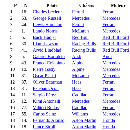
P
N°
Pilote
Châssis
Moteur
1
16.
Charles Leclerc
Ferrari
Ferrari
2
63.
George Russell
Mercedes
Mercedes
3
44.
Lewis Hamilton
Ferrari
Ferrari
4
1.
Lando Norris
McLaren
Mercedes
5
6.
Isack Hadjar
Red Bull
Red Bull Ford
6
30.
Liam Lawson
Racing Bulls
Red Bull Ford
7
41.
Arvid Lindblad
Racing Bulls
Red Bull Ford
8
5.
Gabriel Bortoleto
Audi
Audi
9
43.
Franco Colapinto
Alpine
Mercedes
10
10.
Pierre Gasly
Alpine
Mercedes
11
81.
Oscar Piastri
McLaren
Mercedes
12
87.
Oliver Bearman
Haas
Ferrari
13
31.
Esteban Ocon
Haas
Ferrari
14
11.
Sergio Pérez
Cadillac
Ferrari
15
12.
Kimi Antonelli
Mercedes
Mercedes
16
77.
Valtteri Bottas
Cadillac
Ferrari
17
55.
Carlos Sainz
Williams
Mercedes
18
14.
Fernando Alonso
Aston Martin
Honda
19
18.
Lance Stroll
Aston Martin
Honda