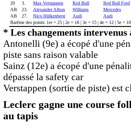
20
3.
Max Verstappen
Red Bull
Red Bull Ford
AB
23.
Alexander Albon
Williams
Mercedes
AB
27.
Nico Hülkenberg
Audi
Audi
Barème des points: 1er = 25 | 2e = 18 | 3e = 15 | 4e = 12 | 5e = 10 |
* Les changements intervenus à
Antonelli (9e) a écopé d'une péna
piste sans raison valable
Sainz (12e) a écopé d'une pénali
dépassé la safety car
Verstappen (sortie de piste) est 
Leclerc gagne une course foll
au tapis