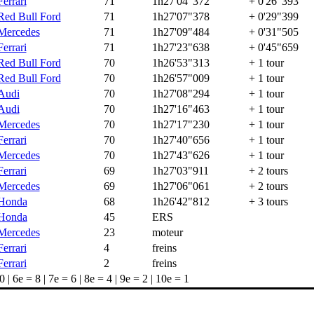
Ferrari
71
1h27'04"372
+ 0'26"393
Red Bull Ford
71
1h27'07"378
+ 0'29"399
Mercedes
71
1h27'09"484
+ 0'31"505
Ferrari
71
1h27'23"638
+ 0'45"659
Red Bull Ford
70
1h26'53"313
+ 1 tour
Red Bull Ford
70
1h26'57"009
+ 1 tour
Audi
70
1h27'08"294
+ 1 tour
Audi
70
1h27'16"463
+ 1 tour
Mercedes
70
1h27'17"230
+ 1 tour
Ferrari
70
1h27'40"656
+ 1 tour
Mercedes
70
1h27'43"626
+ 1 tour
Ferrari
69
1h27'03"911
+ 2 tours
Mercedes
69
1h27'06"061
+ 2 tours
Honda
68
1h26'42"812
+ 3 tours
Honda
45
ERS
Mercedes
23
moteur
Ferrari
4
freins
Ferrari
2
freins
 | 6e = 8 | 7e = 6 | 8e = 4 | 9e = 2 | 10e = 1