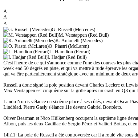
-
A
A
+
A
G. Russell (Mercedes)
M. Verstappen (Red Bull)
K. Antonelli (Mercedes)
O. Piastri (McLaren)
L. Hamilton (Ferrari)
I. Hadjar (Red Bull)
C'est l'heure de ce qui s'annonce comme l'une des courses les plus ch
week-end 50 degrés en piste, et qui va mettre à rude épreuve les organ
qui va être particulièrement stratégique avec un minimum de deux arrêt
Russell a donc signé la pole position devant Charles Leclerc et Lewis
Max Verstappen est cinquième sur la grille après un crash en Q3 qui l
Lando Norris s'élance en sixième place à ses côtés, devant Oscar Pi
Lindblad. Pierre Gasly s'élance 11e devant Gabriel Bortoleto.
Oliver Bearman et Nico Hülkenberg occupent la septième ligne devan
Albon, puis les deux Cadillac de Sergio Pérez et Valtteri Bottas, et e
14h11: La pole de Russell a été controversée car il a roulé vite sous dr