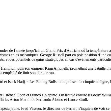
audes de l'année jusqu'ici, un Grand Prix d'Autriche où la température 
ismes et les mécaniques. George Russell part en pole position d'une cours
s, et des potentiels de gains stratégiques en cas d'événements particulie
 Hamilton, puis son équipier Kimi Antonelli, promettant une bataille int
'a empêché de finir son dernier run.
astri et Isack Hadjar. Les Racing Bulls monopolisent la cinquième lign
t Esteban Ocon et Franco Colapinto. On trouve ensuite les deux Willi
nfin les Aston Martin de Fernando Alonso et Lance Stroll.
apeau jaune. Fred Vasseur, le directeur de Ferrari, s'inquiète de voir ce 