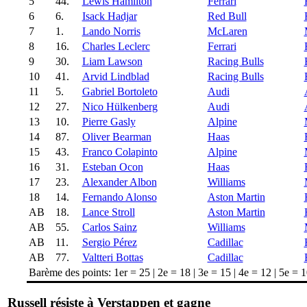
5
44.
Lewis Hamilton
Ferrari
6
6.
Isack Hadjar
Red Bull
7
1.
Lando Norris
McLaren
8
16.
Charles Leclerc
Ferrari
9
30.
Liam Lawson
Racing Bulls
10
41.
Arvid Lindblad
Racing Bulls
11
5.
Gabriel Bortoleto
Audi
12
27.
Nico Hülkenberg
Audi
13
10.
Pierre Gasly
Alpine
14
87.
Oliver Bearman
Haas
15
43.
Franco Colapinto
Alpine
16
31.
Esteban Ocon
Haas
17
23.
Alexander Albon
Williams
18
14.
Fernando Alonso
Aston Martin
AB
18.
Lance Stroll
Aston Martin
AB
55.
Carlos Sainz
Williams
AB
11.
Sergio Pérez
Cadillac
AB
77.
Valtteri Bottas
Cadillac
Barème des points: 1er = 25 | 2e = 18 | 3e = 15 | 4e = 12 | 5e = 10
Russell résiste à Verstappen et gagne