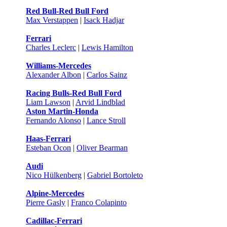
Red Bull-Red Bull Ford
Max Verstappen
|
Isack Hadjar
Ferrari
Charles Leclerc
|
Lewis Hamilton
Williams-Mercedes
Alexander Albon
|
Carlos Sainz
Racing Bulls-Red Bull Ford
Liam Lawson
|
Arvid Lindblad
Aston Martin-Honda
Fernando Alonso
|
Lance Stroll
Haas-Ferrari
Esteban Ocon
|
Oliver Bearman
Audi
Nico Hülkenberg
|
Gabriel Bortoleto
Alpine-Mercedes
Pierre Gasly
|
Franco Colapinto
Cadillac-Ferrari