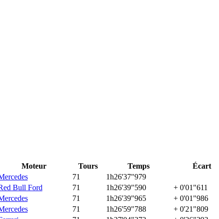
Moteur
Tours
Temps
Écart
Mercedes
71
1h26'37"979
Red Bull Ford
71
1h26'39"590
+ 0'01"611
Mercedes
71
1h26'39"965
+ 0'01"986
Mercedes
71
1h26'59"788
+ 0'21"809