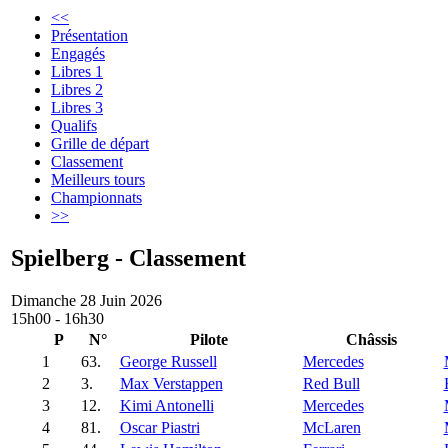
<<
Présentation
Engagés
Libres 1
Libres 2
Libres 3
Qualifs
Grille de départ
Classement
Meilleurs tours
Championnats
>>
Spielberg - Classement
Dimanche 28 Juin 2026
15h00 - 16h30
P
N°
Pilote
Châssis
1
63.
George Russell
Mercedes
2
3.
Max Verstappen
Red Bull
3
12.
Kimi Antonelli
Mercedes
4
81.
Oscar Piastri
McLaren