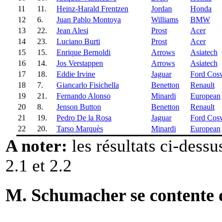
11
11.
Heinz-Harald Frentzen
Jordan
Honda
12
6.
Juan Pablo Montoya
Williams
BMW
13
22.
Jean Alesi
Prost
Acer
14
23.
Luciano Burti
Prost
Acer
15
15.
Enrique Bernoldi
Arrows
Asiatech
16
14.
Jos Verstappen
Arrows
Asiatech
17
18.
Eddie Irvine
Jaguar
Ford Cos
18
7.
Giancarlo Fisichella
Benetton
Renault
19
21.
Fernando Alonso
Minardi
European
20
8.
Jenson Button
Benetton
Renault
21
19.
Pedro De la Rosa
Jaguar
Ford Cos
22
20.
Tarso Marquès
Minardi
European
A noter:
les résultats ci-dess
2.1 et 2.2
M. Schumacher se contente 