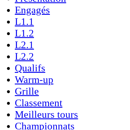
Engagés
L1.1
L1.2
L2.1
L2.2
Qualifs
Warm-up
Grille
Classement
Meilleurs tours
Championnats