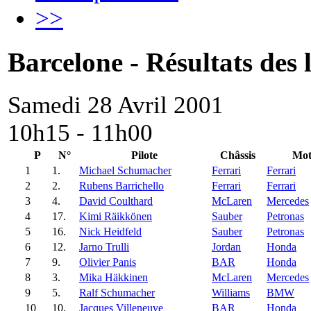
>>
Barcelone - Résultats des l
Samedi 28 Avril 2001
10h15 - 11h00
P
N°
Pilote
Châssis
Mot
1
1.
Michael Schumacher
Ferrari
Ferrari
2
2.
Rubens Barrichello
Ferrari
Ferrari
3
4.
David Coulthard
McLaren
Mercedes
4
17.
Kimi Räikkönen
Sauber
Petronas
5
16.
Nick Heidfeld
Sauber
Petronas
6
12.
Jarno Trulli
Jordan
Honda
7
9.
Olivier Panis
BAR
Honda
8
3.
Mika Häkkinen
McLaren
Mercedes
9
5.
Ralf Schumacher
Williams
BMW
10
10.
Jacques Villeneuve
BAR
Honda