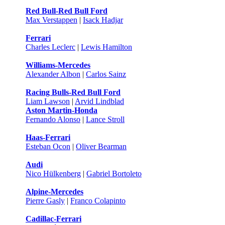
Red Bull-Red Bull Ford
Max Verstappen
|
Isack Hadjar
Ferrari
Charles Leclerc
|
Lewis Hamilton
Williams-Mercedes
Alexander Albon
|
Carlos Sainz
Racing Bulls-Red Bull Ford
Liam Lawson
|
Arvid Lindblad
Aston Martin-Honda
Fernando Alonso
|
Lance Stroll
Haas-Ferrari
Esteban Ocon
|
Oliver Bearman
Audi
Nico Hülkenberg
|
Gabriel Bortoleto
Alpine-Mercedes
Pierre Gasly
|
Franco Colapinto
Cadillac-Ferrari