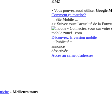
KMZ.
• Vous pouvez aussi utiliser
Google M
Comment ça marche?
.:: Site Mobile ::.
>> Suivez toute l'actualité de la Form
• Connectez-vous sur votre s
mobile.zonef1.com
Découvrez la version mobile
.:: Publicité ::.
annonce
désactivée
Accès au carnet d'adresses
triche
»
Meilleurs tours