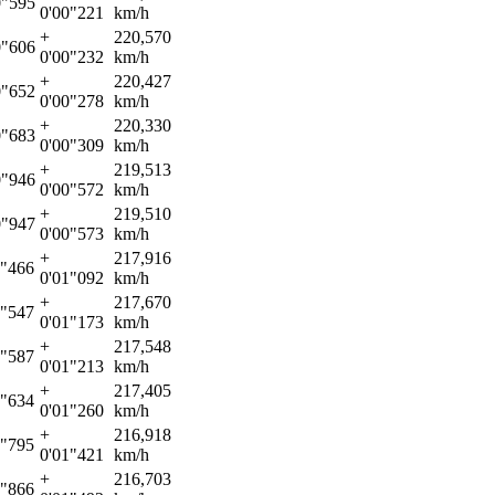
0"595
0'00"221
km/h
+
220,570
0"606
0'00"232
km/h
+
220,427
0"652
0'00"278
km/h
+
220,330
0"683
0'00"309
km/h
+
219,513
0"946
0'00"572
km/h
+
219,510
0"947
0'00"573
km/h
+
217,916
1"466
0'01"092
km/h
+
217,670
1"547
0'01"173
km/h
+
217,548
1"587
0'01"213
km/h
+
217,405
1"634
0'01"260
km/h
+
216,918
1"795
0'01"421
km/h
+
216,703
1"866