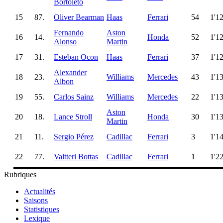
Bortoleto
15
87.
Oliver Bearman
Haas
Ferrari
54
1'1
Fernando
Aston
16
14.
Honda
52
1'1
Alonso
Martin
17
31.
Esteban Ocon
Haas
Ferrari
37
1'1
Alexander
18
23.
Williams
Mercedes
43
1'1
Albon
19
55.
Carlos Sainz
Williams
Mercedes
22
1'1
Aston
20
18.
Lance Stroll
Honda
30
1'1
Martin
21
11.
Sergio Pérez
Cadillac
Ferrari
3
1'1
22
77.
Valtteri Bottas
Cadillac
Ferrari
1
1'2
Rubriques
Actualités
Saisons
Statistiques
Lexique