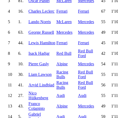
3
81.
Oscar Piastri
McLaren
Mercedes
45
1'1
4
16.
Charles Leclerc
Ferrari
Ferrari
67
1'1
5
1.
Lando Norris
McLaren
Mercedes
55
1'1
6
63.
George Russell
Mercedes
Mercedes
49
1'1
7
44.
Lewis Hamilton
Ferrari
Ferrari
45
1'1
Red Bull
8
6.
Isack Hadjar
Red Bull
42
1'1
Ford
9
10.
Pierre Gasly
Alpine
Mercedes
54
1'1
Racing
Red Bull
10
30.
Liam Lawson
55
1'1
Bulls
Ford
Racing
Red Bull
11
41.
Arvid Lindblad
56
1'1
Bulls
Ford
Nico
12
27.
Audi
Audi
55
1'1
Hülkenberg
Franco
13
43.
Alpine
Mercedes
49
1'1
Colapinto
Gabriel
14
5.
Audi
Audi
59
1'1