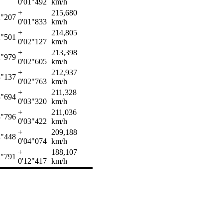
0'01"492
km/h
+
215,680
2"207
0'01"833
km/h
+
214,805
2"501
0'02"127
km/h
+
213,398
2"979
0'02"605
km/h
+
212,937
3"137
0'02"763
km/h
+
211,328
3"694
0'03"320
km/h
+
211,036
3"796
0'03"422
km/h
+
209,188
4"448
0'04"074
km/h
+
188,107
2"791
0'12"417
km/h