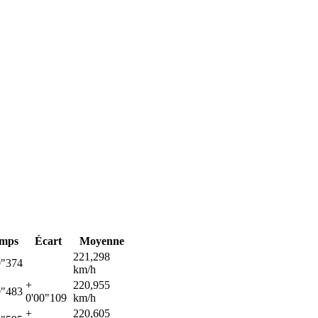
mps
Écart
Moyenne
221,298
0"374
km/h
+
220,955
0"483
0'00"109
km/h
+
220,605