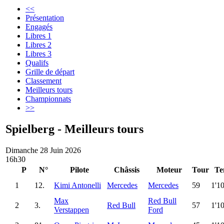
<<
Présentation
Engagés
Libres 1
Libres 2
Libres 3
Qualifs
Grille de départ
Classement
Meilleurs tours
Championnats
>>
Spielberg - Meilleurs tours
Dimanche 28 Juin 2026
16h30
P
N°
Pilote
Châssis
Moteur
Tour
Te
1
12.
Kimi Antonelli
Mercedes
Mercedes
59
1'1
Max
Red Bull
2
3.
Red Bull
57
1'1
Verstappen
Ford