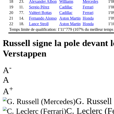
18
23.
Alexander Albon
Williams
Mercedes
1'0
19
11.
Sergio Pérez
Cadillac
Ferrari
1'0
20
77.
Valtteri Bottas
Cadillac
Ferrari
1'0
21
14.
Fernando Alonso
Aston Martin
Honda
1'0
22
18.
Lance Stroll
Aston Martin
Honda
1'1
Temps limite de qualification: 1'11"779 (107% du meilleur temps
Russell signe la pole devant 
Verstappen
-
A
A
+
A
G. Russell
C. Leclerc (Fe