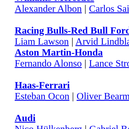
Alexander Albon
|
Carlos Sa
Racing Bulls-Red Bull For
Liam Lawson
|
Arvid Lindbl
Aston Martin-Honda
Fernando Alonso
|
Lance Stro
Haas-Ferrari
Esteban Ocon
|
Oliver Bear
Audi
Nico Hülkenberg
|
Gabriel B