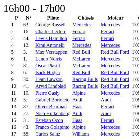
16h00 - 17h00
P
N°
Pilote
Châssis
Moteur
1
63.
George Russell
Mercedes
Mercedes
1'0
2
16.
Charles Leclerc
Ferrari
Ferrari
1'0
3
44.
Lewis Hamilton
Ferrari
Ferrari
1'0
4
12.
Kimi Antonelli
Mercedes
Mercedes
1'0
5
3.
Max Verstappen
Red Bull
Red Bull Ford
1'0
6
1.
Lando Norris
McLaren
Mercedes
1'0
7
81.
Oscar Piastri
McLaren
Mercedes
1'0
8
6.
Isack Hadjar
Red Bull
Red Bull Ford
1'0
9
30.
Liam Lawson
Racing Bulls
Red Bull Ford
1'0
10
41.
Arvid Lindblad
Racing Bulls
Red Bull Ford
1'0
11
10.
Pierre Gasly
Alpine
Mercedes
1'0
12
5.
Gabriel Bortoleto
Audi
Audi
1'0
13
87.
Oliver Bearman
Haas
Ferrari
1'0
14
27.
Nico Hülkenberg
Audi
Audi
1'0
15
31.
Esteban Ocon
Haas
Ferrari
1'0
16
43.
Franco Colapinto
Alpine
Mercedes
1'0
17
55.
Carlos Sainz
Williams
Mercedes
1'0