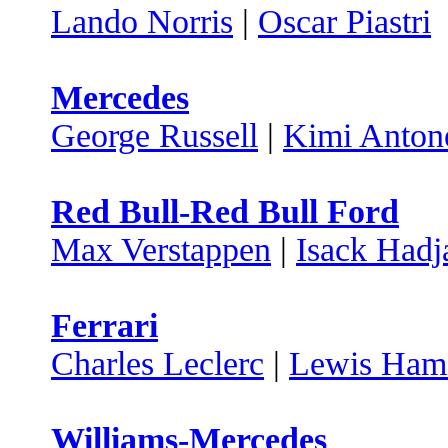
Lando Norris
|
Oscar Piastri
Mercedes
George Russell
|
Kimi Antone
Red Bull-Red Bull Ford
Max Verstappen
|
Isack Hadj
Ferrari
Charles Leclerc
|
Lewis Hami
Williams-Mercedes