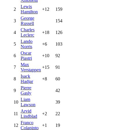
Antonelli
Lewis
2
+12
159
Hamilton
George
3
154
Russell
Charles
4
+18
126
Leclerc
Lando
5
+6
103
Norris
Oscar
6
+10
92
Piastri
Max
7
+15
91
Verstappen
Isack
8
+8
60
Hadjar
Pierre
9
42
Gasly
Liam
10
39
Lawson
Arvid
11
+2
22
Lindblad
Franco
12
+1
19
Colapinto