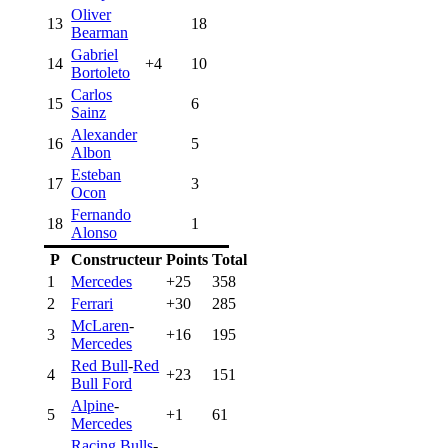
Oliver
13
18
Bearman
Gabriel
14
+4
10
Bortoleto
Carlos
15
6
Sainz
Alexander
16
5
Albon
Esteban
17
3
Ocon
Fernando
18
1
Alonso
P
Constructeur
Points
Total
1
Mercedes
+25
358
2
Ferrari
+30
285
McLaren
-
3
+16
195
Mercedes
Red Bull
-
Red
4
+23
151
Bull Ford
Alpine
-
5
+1
61
Mercedes
Racing Bulls
-