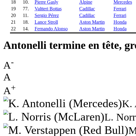
18
10.
Pierre Gasly
Alpine
Mercedes
19
77.
Valtteri Bottas
Cadillac
Ferrari
20
11.
Sergio Pérez
Cadillac
Ferrari
21
18.
Lance Stroll
Aston Martin
Honda
22
14.
Fernando Alonso
Aston Martin
Honda
Antonelli termine en tête, g
-
A
A
+
A
K. 
L. Norr
M