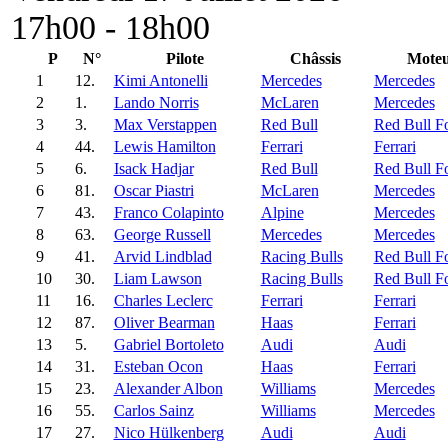
17h00 - 18h00
P
N°
Pilote
Châssis
Mote
1
12.
Kimi Antonelli
Mercedes
Mercedes
2
1.
Lando Norris
McLaren
Mercedes
3
3.
Max Verstappen
Red Bull
Red Bull F
4
44.
Lewis Hamilton
Ferrari
Ferrari
5
6.
Isack Hadjar
Red Bull
Red Bull F
6
81.
Oscar Piastri
McLaren
Mercedes
7
43.
Franco Colapinto
Alpine
Mercedes
8
63.
George Russell
Mercedes
Mercedes
9
41.
Arvid Lindblad
Racing Bulls
Red Bull F
10
30.
Liam Lawson
Racing Bulls
Red Bull F
11
16.
Charles Leclerc
Ferrari
Ferrari
12
87.
Oliver Bearman
Haas
Ferrari
13
5.
Gabriel Bortoleto
Audi
Audi
14
31.
Esteban Ocon
Haas
Ferrari
15
23.
Alexander Albon
Williams
Mercedes
16
55.
Carlos Sainz
Williams
Mercedes
17
27.
Nico Hülkenberg
Audi
Audi