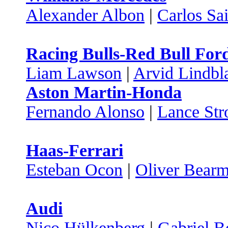
Alexander Albon
|
Carlos Sa
Racing Bulls-Red Bull For
Liam Lawson
|
Arvid Lindbl
Aston Martin-Honda
Fernando Alonso
|
Lance Stro
Haas-Ferrari
Esteban Ocon
|
Oliver Bear
Audi
Nico Hülkenberg
|
Gabriel B