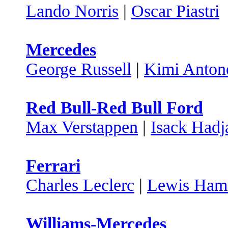
Lando Norris
|
Oscar Piastri
Mercedes
George Russell
|
Kimi Antone
Red Bull-Red Bull Ford
Max Verstappen
|
Isack Hadj
Ferrari
Charles Leclerc
|
Lewis Hami
Williams-Mercedes