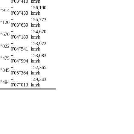
0'03"410
km/h
+
156,190
6"914
0'03"433
km/h
+
155,773
7"120
0'03"639
km/h
+
154,670
7"670
0'04"189
km/h
+
153,972
8"022
0'04"541
km/h
+
153,083
8"475
0'04"994
km/h
+
152,365
8"845
0'05"364
km/h
+
149,243
0"494
0'07"013
km/h