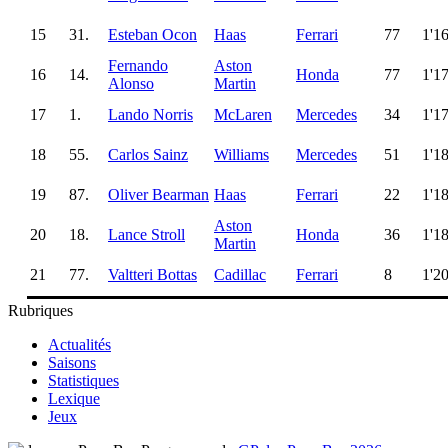
15
31.
Esteban Ocon
Haas
Ferrari
77
1'1
Fernando
Aston
16
14.
Honda
77
1'1
Alonso
Martin
17
1.
Lando Norris
McLaren
Mercedes
34
1'1
18
55.
Carlos Sainz
Williams
Mercedes
51
1'1
19
87.
Oliver Bearman
Haas
Ferrari
22
1'1
Aston
20
18.
Lance Stroll
Honda
36
1'1
Martin
21
77.
Valtteri Bottas
Cadillac
Ferrari
8
1'2
Rubriques
Actualités
Saisons
Statistiques
Lexique
Jeux