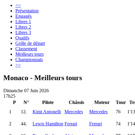
<<
Présentation
Engagés
Libres 1
Libres 2
Libres 3
Qualifs
Grille de départ
Classement
Meilleurs tours
Championnats
>>
Monaco - Meilleurs tours
Dimanche 07 Juin 2026
17h25
P
N°
Pilote
Châssis
Moteur
Tour
Te
1
12.
Kimi Antonelli
Mercedes
Mercedes
76
1'1
2
44.
Lewis Hamilton
Ferrari
Ferrari
74
1'1