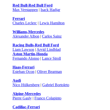
Red Bull-Red Bull Ford
Max Verstappen
|
Isack Hadjar
Ferrari
Charles Leclerc
|
Lewis Hamilton
Williams-Mercedes
Alexander Albon
|
Carlos Sainz
Racing Bulls-Red Bull Ford
Liam Lawson
|
Arvid Lindblad
Aston Martin-Honda
Fernando Alonso
|
Lance Stroll
Haas-Ferrari
Esteban Ocon
|
Oliver Bearman
Audi
Nico Hülkenberg
|
Gabriel Bortoleto
Alpine-Mercedes
Pierre Gasly
|
Franco Colapinto
Cadillac-Ferrari