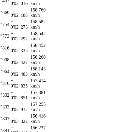
5"497
0'02"016
km/h
+
158,760
5"669
0'02"188
km/h
+
158,582
5"754
0'02"273
km/h
+
158,542
5"773
0'02"292
km/h
+
158,452
5"816
0'02"335
km/h
+
158,260
5"908
0'02"427
km/h
+
158,143
5"964
0'02"483
km/h
+
157,414
6"316
0'02"835
km/h
+
157,381
6"332
0'02"851
km/h
+
157,255
6"393
0'02"912
km/h
+
156,416
6"803
0'03"322
km/h
+
156,237
6"891