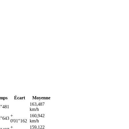
mps
Écart
Moyenne
163,487
3"481
km/h
+
160,942
4"643
0'01"162
km/h
+
159,122