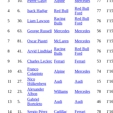
3
10.
Pierre Gasly
Alpine
Mercedes
77
1'1
Red Bull
4
6.
Isack Hadjar
Red Bull
77
1'1
Ford
Racing
Red Bull
5
30.
Liam Lawson
76
1'1
Bulls
Ford
6
63.
George Russell
Mercedes
Mercedes
56
1'1
7
81.
Oscar Piastri
McLaren
Mercedes
76
1'1
Racing
Red Bull
8
41.
Arvid Lindblad
76
1'1
Bulls
Ford
9
16.
Charles Leclerc
Ferrari
Ferrari
53
1'1
Franco
10
43.
Alpine
Mercedes
74
1'1
Colapinto
Nico
11
27.
Audi
Audi
15
1'1
Hülkenberg
Alexander
12
23.
Williams
Mercedes
78
1'1
Albon
Gabriel
13
5.
Audi
Audi
46
1'1
Bortoleto
14
11.
Sergio Pérez
Cadillac
Ferrari
78
1'1