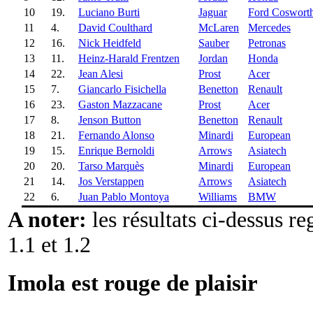
10
19.
Luciano Burti
Jaguar
Ford Coswort
11
4.
David Coulthard
McLaren
Mercedes
12
16.
Nick Heidfeld
Sauber
Petronas
13
11.
Heinz-Harald Frentzen
Jordan
Honda
14
22.
Jean Alesi
Prost
Acer
15
7.
Giancarlo Fisichella
Benetton
Renault
16
23.
Gaston Mazzacane
Prost
Acer
17
8.
Jenson Button
Benetton
Renault
18
21.
Fernando Alonso
Minardi
European
19
15.
Enrique Bernoldi
Arrows
Asiatech
20
20.
Tarso Marquès
Minardi
European
21
14.
Jos Verstappen
Arrows
Asiatech
22
6.
Juan Pablo Montoya
Williams
BMW
A noter:
les résultats ci-dessus r
1.1 et 1.2
Imola est rouge de plaisir