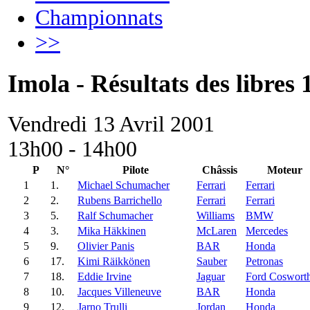
Championnats
>>
Imola - Résultats des libres 
Vendredi 13 Avril 2001
13h00 - 14h00
P
N°
Pilote
Châssis
Moteur
1
1.
Michael Schumacher
Ferrari
Ferrari
2
2.
Rubens Barrichello
Ferrari
Ferrari
3
5.
Ralf Schumacher
Williams
BMW
4
3.
Mika Häkkinen
McLaren
Mercedes
5
9.
Olivier Panis
BAR
Honda
6
17.
Kimi Räikkönen
Sauber
Petronas
7
18.
Eddie Irvine
Jaguar
Ford Coswort
8
10.
Jacques Villeneuve
BAR
Honda
9
12.
Jarno Trulli
Jordan
Honda