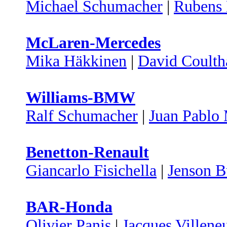
Michael Schumacher
|
Rubens 
McLaren-Mercedes
Mika Häkkinen
|
David Coulth
Williams-BMW
Ralf Schumacher
|
Juan Pablo
Benetton-Renault
Giancarlo Fisichella
|
Jenson B
BAR-Honda
Olivier Panis
|
Jacques Villene